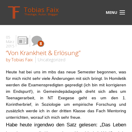
Tobias Faix
MENU
Theologe, Autor, Blogger
HOME
05
BLOG
März
8
2015
“Von Krankheit & Erlösung”
BIOGRAPHIE
by Tobias Faix
Uncategorized
BÜCHER
Heute hat bei uns im mbs das neue Semester begonnen, was
UNTERWEGS
für mich nicht sehr viele Änderungen mit sich bringt. In Homiletik
werden die Examenspredigten gepredigt (ich bin mit korrigieren
MEDIEN
im Endspurt!), in Gemeindepädagogik dreht sich alles um
Teenagerarbeit, in NT Exegese geht es um den 1.
KONTAKT
Korintherbrief, in Soziologie um empirische Forschung und
zusätzlich werde ich in der dritten Klasse das Fach Mentoring
LINKS
unterrichten, worauf ich mich sehr freue.
Habe heute irgendwo den Satz gelesen: „Das Leben