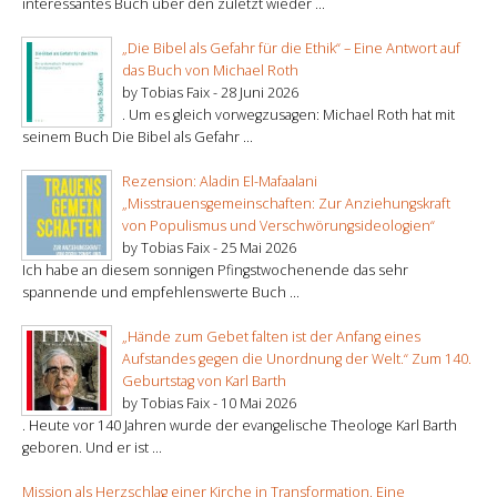
interessantes Buch über den zuletzt wieder ...
„Die Bibel als Gefahr für die Ethik“ – Eine Antwort auf
das Buch von Michael Roth
by Tobias Faix -
28 Juni 2026
. Um es gleich vorwegzusagen: Michael Roth hat mit
seinem Buch Die Bibel als Gefahr ...
Rezension: Aladin El-Mafaalani
„Misstrauensgemeinschaften: Zur Anziehungskraft
von Populismus und Verschwörungsideologien“
by Tobias Faix -
25 Mai 2026
Ich habe an diesem sonnigen Pfingstwochenende das sehr
spannende und empfehlenswerte Buch ...
„Hände zum Gebet falten ist der Anfang eines
Aufstandes gegen die Unordnung der Welt.“ Zum 140.
Geburtstag von Karl Barth
by Tobias Faix -
10 Mai 2026
. Heute vor 140 Jahren wurde der evangelische Theologe Karl Barth
geboren. Und er ist ...
Mission als Herzschlag einer Kirche in Transformation. Eine