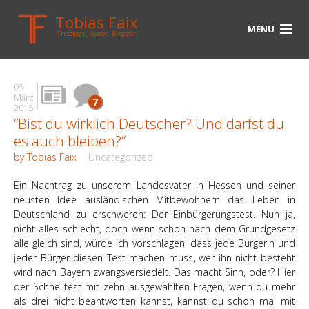
Tobias Faix
MENU
Theologe, Autor, Blogger
HOME
05
BLOG
März
7
2015
“Bist du wirklich Deutscher? Und darfst du
BIOGRAPHIE
es auch bleiben?”
BÜCHER
by Tobias Faix
Uncategorized
UNTERWEGS
Ein Nachtrag zu unserem Landesvater in Hessen und seiner
neusten Idee ausländischen Mitbewohnern das Leben in
MEDIEN
Deutschland zu erschweren: Der Einbürgerungstest. Nun ja,
nicht alles schlecht, doch wenn schon nach dem Grundgesetz
KONTAKT
alle gleich sind, würde ich vorschlagen, dass jede Bürgerin und
jeder Bürger diesen Test machen muss, wer ihn nicht besteht
wird nach Bayern zwangsversiedelt. Das macht Sinn, oder? Hier
LINKS
der Schnelltest mit zehn ausgewählten Fragen, wenn du mehr
als drei nicht beantworten kannst, kannst du schon mal mit