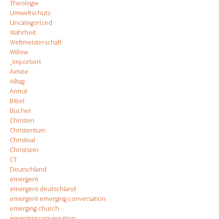
Theologie
Umweltschutz
Uncategorized
Wahrheit
Weltmeisterschaft
Willow
_importiert
Aimée
Alltag
Armut
Bibel
Bücher
Christen
Christentum
Christival
Christsein
CT
Deutschland
emergent
emergent deutschland
emergent emerging conversation
emerging church
emerging conversation