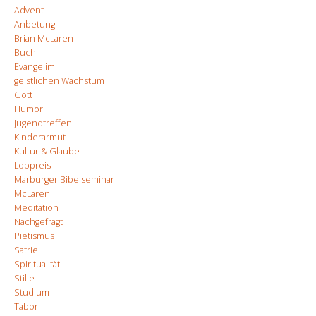
Advent
Anbetung
Brian McLaren
Buch
Evangelim
geistlichen Wachstum
Gott
Humor
Jugendtreffen
Kinderarmut
Kultur & Glaube
Lobpreis
Marburger Bibelseminar
McLaren
Meditation
Nachgefragt
Pietismus
Satrie
Spiritualität
Stille
Studium
Tabor