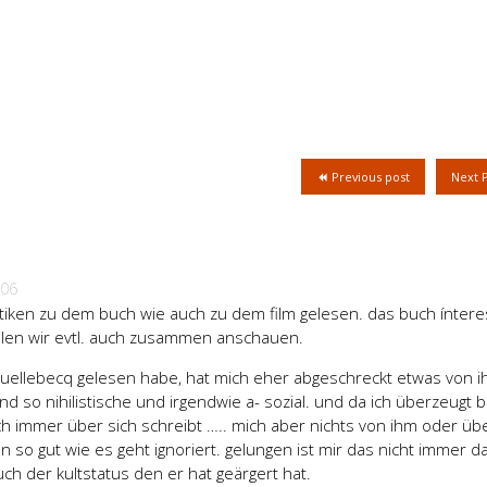
Previous post
Next 
006
itiken zu dem buch wie auch zu dem film gelesen. das buch íntere
ollen wir evtl. auch zusammen anschauen.
ouellebecq gelesen habe, hat mich eher abgeschreckt etwas von i
nd so nihilistische und irgendwie a- sozial. und da ich überzeugt b
ch immer über sich schreibt ….. mich aber nichts von ihm oder üb
hn so gut wie es geht ignoriert. gelungen ist mir das nicht immer d
ch der kultstatus den er hat geärgert hat.