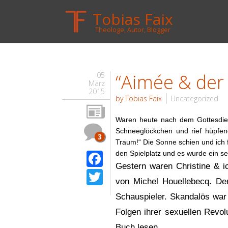
Tobias Faix
Theologe, Autor, Blogger
“Aimée & der 
05
März
2015
by Tobias Faix
Uncategorized
Waren heute nach dem Gottesdie
Schneeglöckchen und rief hüpfen
3
Traum!“ Die Sonne schien und ich f
Facebook
den Spielplatz und es wurde ein s
Gestern waren Christine & ic
Twitter
von Michel Houellebecq. Der
Schauspieler. Skandalös war
Folgen ihrer sexuellen Revolu
Buch lesen.