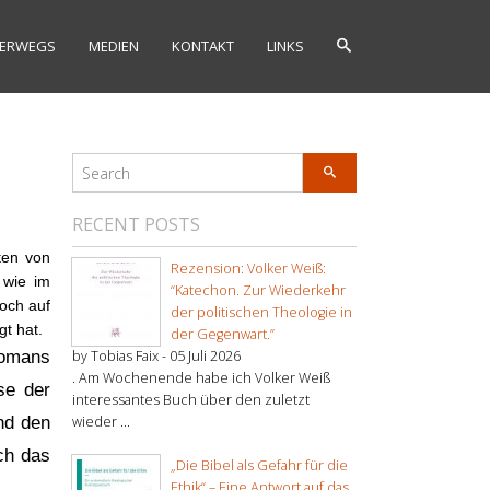
ERWEGS
MEDIEN
KONTAKT
LINKS
RECENT POSTS
ten von
Rezension: Volker Weiß:
 wie im
“Katechon. Zur Wiederkehr
noch auf
der politischen Theologie in
t hat.
der Gegenwart.”
romans
by Tobias Faix -
05 Juli 2026
. Am Wochenende habe ich Volker Weiß
se der
interessantes Buch über den zuletzt
nd den
wieder ...
och das
„Die Bibel als Gefahr für die
Ethik“ – Eine Antwort auf das