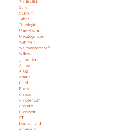
Spiritualität
Stille
Studium
Tabor
Theologie
Umweltschutz
Uncategorized
Wahrheit
Weltmeisterschaft
Willow
_importiert
Aimée
Alltag
Armut
Bibel
Bücher
Christen
Christentum
Christival
Christsein
CT
Deutschland
emergent