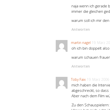
naja wenn ich gerade b
immer die gleichen ged
warum soll ich mir den
Antworten
martin nagel
19. März 2
oh ich bin doppelt als
warum schauen frauen f
Antworten
Toby Faix
19. März 2006
mich haben die Interv
abgeschreckt, so dass 
Aber nach dem Film wü
Zu den Schauspielern: 