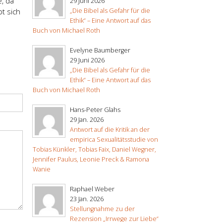
, da
29 Juni 2026
„Die Bibel als Gefahr für die
bt sich
Ethik“ – Eine Antwort auf das
Buch von Michael Roth
Evelyne Baumberger
29 Juni 2026
„Die Bibel als Gefahr für die
Ethik“ – Eine Antwort auf das
Buch von Michael Roth
Hans-Peter Glahs
29 Jan. 2026
Antwort auf die Kritik an der
empirica Sexualitätsstudie von
Tobias Künkler, Tobias Faix, Daniel Wegner,
Jennifer Paulus, Leonie Preck & Ramona
Wanie
Raphael Weber
23 Jan. 2026
Stellungnahme zu der
Rezension „Irrwege zur Liebe“