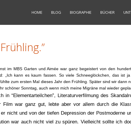
HOME
BLOG
BIOGRAPHIE
BÜCHER
UNT
Frühling.”
nst im MBS Garten und Aimée war ganz begeistert von den hunder
d: „Ich kann es kaum fassen. So viele Schneeglöckchen, das ist ja
ühlte zum ersten Mal dieses Jahr den Frühling. Später sind wir dann 
ehr schöner Sonntag, auch wenn mich meine Migräne mal wieder geplag
h in “Elementarteilchen”, Literaturverfilmung des Skandal
 Film war ganz gut, lebte aber vor allem durch die Klas
 er nicht und von der tiefen Depression der Postmoderne u
tion war auch nicht viel zu spüren. Vielleicht sollte ich d