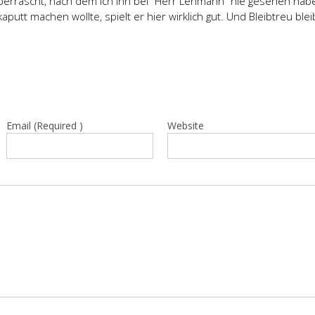
berrascht, nach dem ich ihn bei “Herr Lehmann” nie gesehen habe
aputt machen wollte, spielt er hier wirklich gut. Und Bleibtreu blei
Email (Required )
Website