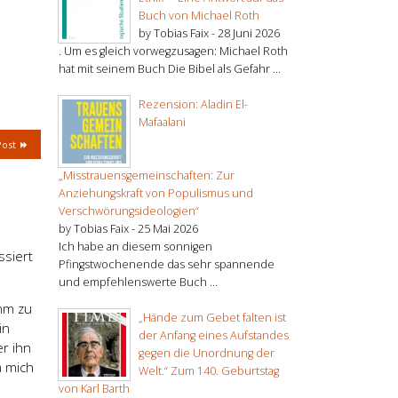
Buch von Michael Roth
by Tobias Faix -
28 Juni 2026
. Um es gleich vorwegzusagen: Michael Roth
hat mit seinem Buch Die Bibel als Gefahr ...
Rezension: Aladin El-
Mafaalani
Post
„Misstrauensgemeinschaften: Zur
Anziehungskraft von Populismus und
Verschwörungsideologien“
by Tobias Faix -
25 Mai 2026
Ich habe an diesem sonnigen
ssiert
Pfingstwochenende das sehr spannende
und empfehlenswerte Buch ...
hm zu
„Hände zum Gebet falten ist
in
der Anfang eines Aufstandes
er ihn
gegen die Unordnung der
a mich
Welt.“ Zum 140. Geburtstag
von Karl Barth