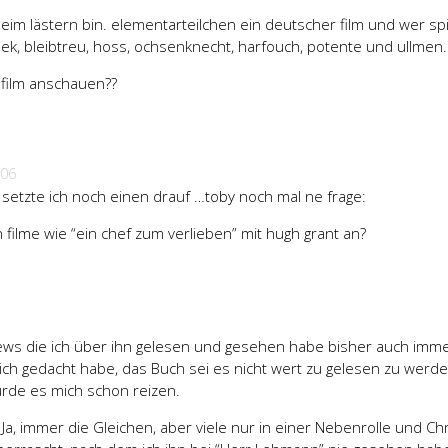
eim lästern bin. elementarteilchen ein deutscher film und wer spi
ek, bleibtreu, hoss, ochsenknecht, harfouch, potente und ullmen.
 film anschauen??
006
o setzte ich noch einen drauf …toby noch mal ne frage:
ilme wie “ein chef zum verlieben” mit hugh grant an?
iews die ich über ihn gelesen und gesehen habe bisher auch imm
ich gedacht habe, das Buch sei es nicht wert zu gelesen zu werde
rde es mich schon reizen.
Ja, immer die Gleichen, aber viele nur in einer Nebenrolle und Chr