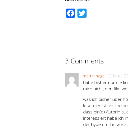
Facebook
Twitter
3 Comments
martin nagel
19. März 2
habe bisher nur die kr
mich nicht, den film w
was ich bisher über h
lesen. er ist anscheine
dass ein(e) AutorIn au
interessiert habe ich i
der hype um ihn wie au