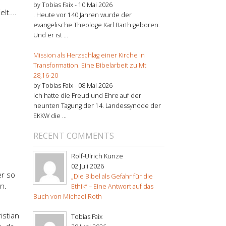
by Tobias Faix -
10 Mai 2026
elt….
. Heute vor 140 Jahren wurde der
evangelische Theologe Karl Barth geboren.
Und er ist ...
Mission als Herzschlag einer Kirche in
Transformation. Eine Bibelarbeit zu Mt
28,16-20
by Tobias Faix -
08 Mai 2026
Ich hatte die Freud und Ehre auf der
neunten Tagung der 14. Landessynode der
EKKW die ...
RECENT COMMENTS
Rolf-Ulrich Kunze
02 Juli 2026
er so
„Die Bibel als Gefahr für die
n.
Ethik“ – Eine Antwort auf das
Buch von Michael Roth
istian
Tobias Faix