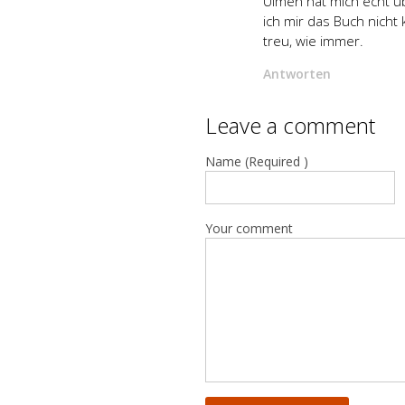
Ulmen hat mich echt ü
ich mir das Buch nicht k
treu, wie immer.
Antworten
Leave a comment
Name (Required )
Your comment