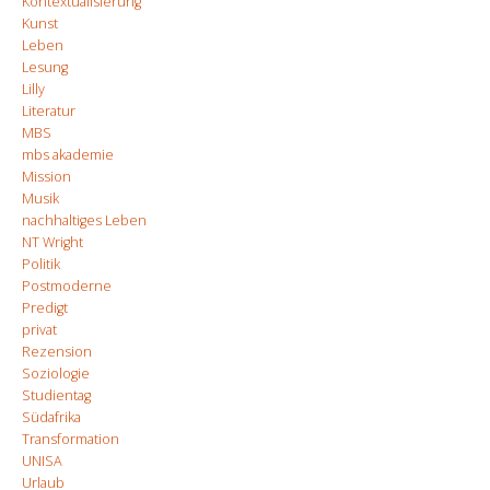
Kontextualisierung
Kunst
Leben
Lesung
Lilly
Literatur
MBS
mbs akademie
Mission
Musik
nachhaltiges Leben
NT Wright
Politik
Postmoderne
Predigt
privat
Rezension
Soziologie
Studientag
Südafrika
Transformation
UNISA
Urlaub