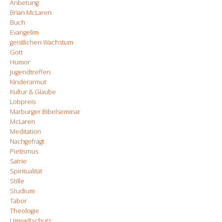
Anbetung
Brian McLaren
Buch
Evangelim
geistlichen Wachstum
Gott
Humor
Jugendtreffen
Kinderarmut
Kultur & Glaube
Lobpreis
Marburger Bibelseminar
McLaren
Meditation
Nachgefragt
Pietismus
Satrie
Spiritualität
Stille
Studium
Tabor
Theologie
Umweltschutz