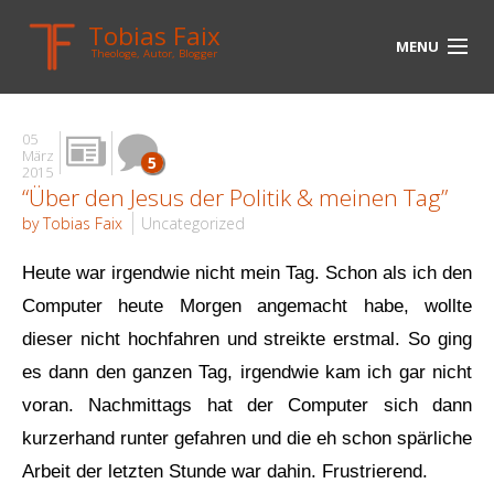
Tobias Faix
MENU
Theologe, Autor, Blogger
HOME
05
BLOG
März
5
2015
“Über den Jesus der Politik & meinen Tag”
BIOGRAPHIE
by Tobias Faix
Uncategorized
BÜCHER
Heute war irgendwie nicht mein Tag. Schon als ich den
UNTERWEGS
Computer heute Morgen angemacht habe, wollte
dieser nicht hochfahren und streikte erstmal. So ging
MEDIEN
es dann den ganzen Tag, irgendwie kam ich gar nicht
KONTAKT
voran. Nachmittags hat der Computer sich dann
LINKS
kurzerhand runter gefahren und die eh schon spärliche
Arbeit der letzten Stunde war dahin. Frustrierend.