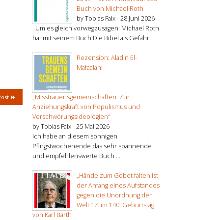
Buch von Michael Roth
by Tobias Faix -
28 Juni 2026
. Um es gleich vorwegzusagen: Michael Roth
hat mit seinem Buch Die Bibel als Gefahr ...
Rezension: Aladin El-
Mafaalani
„Misstrauensgemeinschaften: Zur
Post
Anziehungskraft von Populismus und
Verschwörungsideologien“
by Tobias Faix -
25 Mai 2026
Ich habe an diesem sonnigen
Pfingstwochenende das sehr spannende
und empfehlenswerte Buch ...
„Hände zum Gebet falten ist
der Anfang eines Aufstandes
gegen die Unordnung der
Welt.“ Zum 140. Geburtstag
von Karl Barth