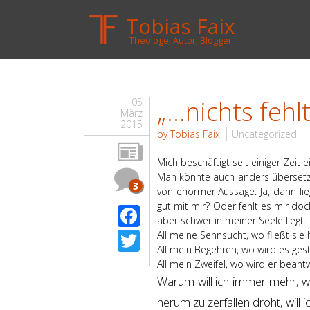
Tobias Faix
Theologe, Autor, Blogger
„…nichts fehlt
05
März
2015
by Tobias Faix
Uncategorized
Mich beschäftigt seit einiger Zeit
Man könnte auch anders übersetzen 
3
von enormer Aussage. Ja, darin lie
gut mit mir? Oder fehlt es mir doc
Facebook
aber schwer in meiner Seele liegt.
Twitter
All meine Sehnsucht, wo fließt sie 
All mein Begehren, wo wird es gesti
All mein Zweifel, wo wird er beant
Warum will ich immer mehr, w
herum zu zerfallen droht, will i