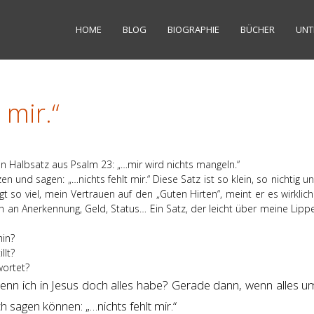
HOME
BLOG
BIOGRAPHIE
BÜCHER
UNT
 mir.“
 ein Halbsatz aus Psalm 23: „…mir wird nichts mangeln.“
und sagen: „…nichts fehlt mir.“ Diese Satz ist so klein, so nichtig 
gt so viel, mein Vertrauen auf den „Guten Hirten“, meint er es wirkli
h an Anerkennung, Geld, Status… Ein Satz, der leicht über meine Lipp
hin?
llt?
wortet?
enn ich in Jesus doch alles habe? Gerade dann, wenn alles u
ch sagen können: „…nichts fehlt mir.“