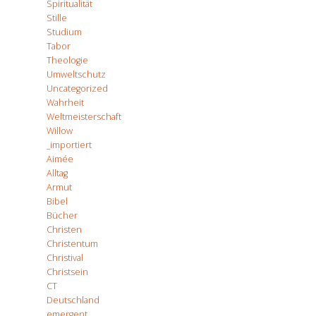
Spiritualität
Stille
Studium
Tabor
Theologie
Umweltschutz
Uncategorized
Wahrheit
Weltmeisterschaft
Willow
_importiert
Aimée
Alltag
Armut
Bibel
Bücher
Christen
Christentum
Christival
Christsein
CT
Deutschland
emergent