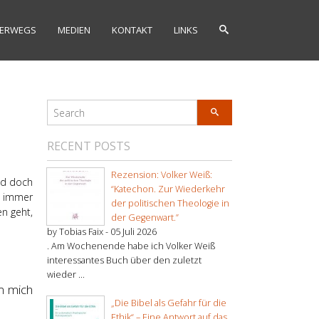
ERWEGS
MEDIEN
KONTAKT
LINKS
RECENT POSTS
Rezension: Volker Weiß:
und doch
“Katechon. Zur Wiederkehr
ch immer
der politischen Theologie in
en geht,
der Gegenwart.”
by Tobias Faix -
05 Juli 2026
. Am Wochenende habe ich Volker Weiß
interessantes Buch über den zuletzt
wieder ...
m mich
„Die Bibel als Gefahr für die
Ethik“ – Eine Antwort auf das