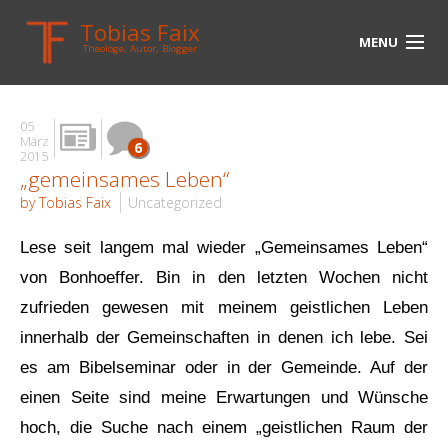
Tobias Faix
MENU
Theologe, Autor, Blogger
HOME
05
BLOG
März
6
2015
„gemeinsames Leben“
BIOGRAPHIE
by Tobias Faix
Uncategorized
BÜCHER
Lese seit langem mal wieder „Gemeinsames Leben“
UNTERWEGS
von Bonhoeffer. Bin in den letzten Wochen nicht
zufrieden gewesen mit meinem geistlichen Leben
MEDIEN
innerhalb der Gemeinschaften in denen ich lebe. Sei
KONTAKT
es am Bibelseminar oder in der Gemeinde. Auf der
LINKS
einen Seite sind meine Erwartungen und Wünsche
hoch, die Suche nach einem „geistlichen Raum der