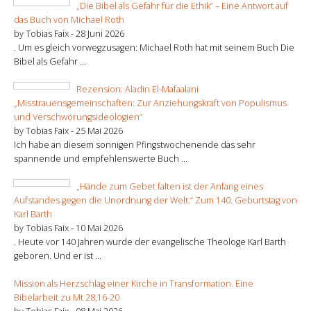
„Die Bibel als Gefahr für die Ethik“ – Eine Antwort auf
das Buch von Michael Roth
by Tobias Faix -
28 Juni 2026
. Um es gleich vorwegzusagen: Michael Roth hat mit seinem Buch Die
Bibel als Gefahr ...
Rezension: Aladin El-Mafaalani
„Misstrauensgemeinschaften: Zur Anziehungskraft von Populismus
und Verschwörungsideologien“
by Tobias Faix -
25 Mai 2026
Ich habe an diesem sonnigen Pfingstwochenende das sehr
spannende und empfehlenswerte Buch ...
„Hände zum Gebet falten ist der Anfang eines
Aufstandes gegen die Unordnung der Welt.“ Zum 140. Geburtstag von
Karl Barth
by Tobias Faix -
10 Mai 2026
. Heute vor 140 Jahren wurde der evangelische Theologe Karl Barth
geboren. Und er ist ...
Mission als Herzschlag einer Kirche in Transformation. Eine
Bibelarbeit zu Mt 28,16-20