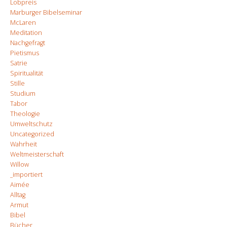
Lobpreis
Marburger Bibelseminar
McLaren
Meditation
Nachgefragt
Pietismus
Satrie
Spiritualität
Stille
Studium
Tabor
Theologie
Umweltschutz
Uncategorized
Wahrheit
Weltmeisterschaft
Willow
_importiert
Aimée
Alltag
Armut
Bibel
Bücher