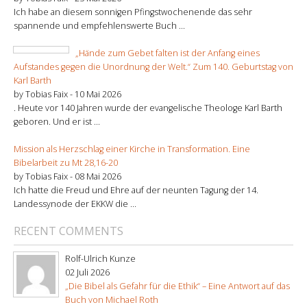
Ich habe an diesem sonnigen Pfingstwochenende das sehr
spannende und empfehlenswerte Buch ...
„Hände zum Gebet falten ist der Anfang eines
Aufstandes gegen die Unordnung der Welt.“ Zum 140. Geburtstag von
Karl Barth
by Tobias Faix -
10 Mai 2026
. Heute vor 140 Jahren wurde der evangelische Theologe Karl Barth
geboren. Und er ist ...
Mission als Herzschlag einer Kirche in Transformation. Eine
Bibelarbeit zu Mt 28,16-20
by Tobias Faix -
08 Mai 2026
Ich hatte die Freud und Ehre auf der neunten Tagung der 14.
Landessynode der EKKW die ...
RECENT COMMENTS
Rolf-Ulrich Kunze
02 Juli 2026
„Die Bibel als Gefahr für die Ethik“ – Eine Antwort auf das
Buch von Michael Roth