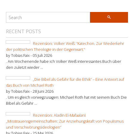
RECENT POSTS
Rezension: Volker Weiß: “Katechon. Zur Wiederkehr
der politischen Theologie in der Gegenwart.”
by Tobias Faix -
05 Juli 2026
. Am Wochenende habe ich Volker Weiß interessantes Buch über
den zuletzt wieder ...
„Die Bibel als Gefahr für die Ethik“ – Eine Antwort auf
das Buch von Michael Roth
by Tobias Faix -
28 Juni 2026
. Um es gleich vorwegzusagen: Michael Roth hat mit seinem Buch Die
Bibel als Gefahr ...
Rezension: Aladin El-Mafaalani
„Misstrauensgemeinschaften: Zur Anziehungskraft von Populismus
und Verschwörungsideologien“
by Tobias Faix -
25 Mai 2026