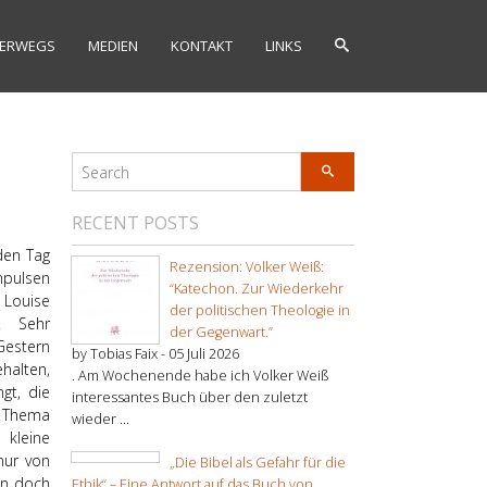
ERWEGS
MEDIEN
KONTAKT
LINKS
RECENT POSTS
den Tag
Rezension: Volker Weiß:
mpulsen
“Katechon. Zur Wiederkehr
 Louise
der politischen Theologie in
. Sehr
der Gegenwart.”
Gestern
by Tobias Faix -
05 Juli 2026
halten,
. Am Wochenende habe ich Volker Weiß
gt, die
interessantes Buch über den zuletzt
m Thema
wieder ...
 kleine
nur von
„Die Bibel als Gefahr für die
en doch
Ethik“ – Eine Antwort auf das Buch von