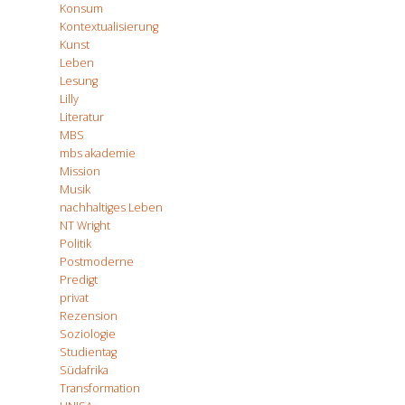
Konsum
Kontextualisierung
Kunst
Leben
Lesung
Lilly
Literatur
MBS
mbs akademie
Mission
Musik
nachhaltiges Leben
NT Wright
Politik
Postmoderne
Predigt
privat
Rezension
Soziologie
Studientag
Südafrika
Transformation