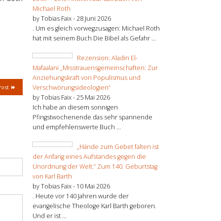
Michael Roth
by Tobias Faix -
28 Juni 2026
. Um es gleich vorwegzusagen: Michael Roth
hat mit seinem Buch Die Bibel als Gefahr ...
Rezension: Aladin El-
Mafaalani „Misstrauensgemeinschaften: Zur
Anziehungskraft von Populismus und
Verschwörungsideologien“
Post
by Tobias Faix -
25 Mai 2026
Ich habe an diesem sonnigen
Pfingstwochenende das sehr spannende
und empfehlenswerte Buch ...
„Hände zum Gebet falten ist
der Anfang eines Aufstandes gegen die
Unordnung der Welt.“ Zum 140. Geburtstag
von Karl Barth
by Tobias Faix -
10 Mai 2026
. Heute vor 140 Jahren wurde der
evangelische Theologe Karl Barth geboren.
Und er ist ...