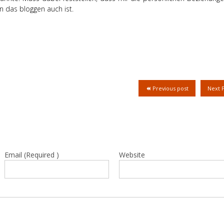
ön das bloggen auch ist.
Previous post
Next 
Email (Required )
Website