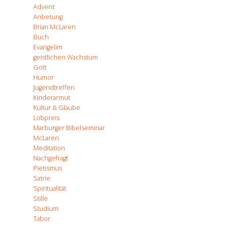
Advent
Anbetung
Brian McLaren
Buch
Evangelim
geistlichen Wachstum
Gott
Humor
Jugendtreffen
Kinderarmut
Kultur & Glaube
Lobpreis
Marburger Bibelseminar
McLaren
Meditation
Nachgefragt
Pietismus
Satrie
Spiritualität
Stille
Studium
Tabor