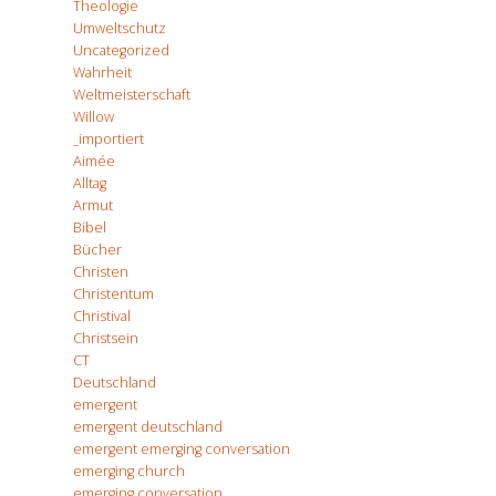
Theologie
Umweltschutz
Uncategorized
Wahrheit
Weltmeisterschaft
Willow
_importiert
Aimée
Alltag
Armut
Bibel
Bücher
Christen
Christentum
Christival
Christsein
CT
Deutschland
emergent
emergent deutschland
emergent emerging conversation
emerging church
emerging conversation