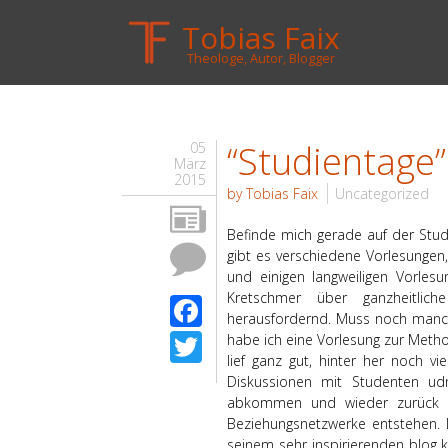
Tobias Faix
Theologe, Autor, Blogger
“Studientage”
05
März
2015
by Tobias Faix
Uncategorized
Befinde mich gerade auf der Stu
gibt es verschiedene Vorlesungen,
und einigen langweiligen Vorles
Kretschmer über ganzheitlich
Facebook
herausfordernd. Muss noch manche
Twitter
habe ich eine Vorlesung zur Metho
lief ganz gut, hinter her noch vi
Diskussionen mit Studenten ud
abkommen und wieder zurück fi
Beziehungsnetzwerke entstehen. 
seinem sehr inspirierenden blog 