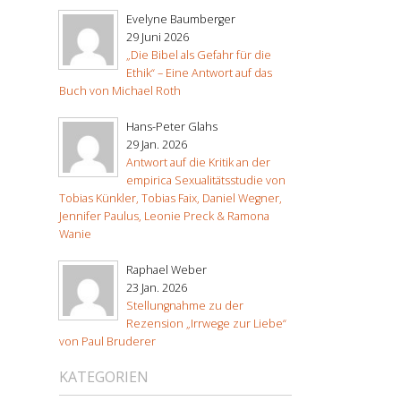
Evelyne Baumberger
29 Juni 2026
„Die Bibel als Gefahr für die
Ethik“ – Eine Antwort auf das
Buch von Michael Roth
Hans-Peter Glahs
29 Jan. 2026
Antwort auf die Kritik an der
empirica Sexualitätsstudie von
Tobias Künkler, Tobias Faix, Daniel Wegner,
Jennifer Paulus, Leonie Preck & Ramona
Wanie
Raphael Weber
23 Jan. 2026
Stellungnahme zu der
Rezension „Irrwege zur Liebe“
von Paul Bruderer
KATEGORIEN