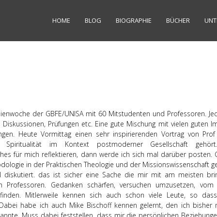
HOME
BLOG
BIOGRAPHIE
BÜCHER
UNT
dienwoche der GBFE/UNISA mit 60 Mitstudenten und Professoren. Je
 Diskussionen, Prüfungen etc. Eine gute Mischung mit vielen guten I
ungen. Heute Vormittag einen sehr inspirierenden Vortrag von Prof
e Spiritualität im Kontext postmoderner Gesellschaft gehört
s für mich reflektieren, dann werde ich sich mal darüber posten. 
dologie in der Praktischen Theologie und der Missionswissenschaft ge
el diskutiert. das ist sicher eine Sache die mir mit am meisten brin
n Professoren. Gedanken schärfen, versuchen umzusetzen, vo
nden. Mitlerweile kennen sich auch schon viele Leute, so dass
Dabei habe ich auch Mike Bischoff kennen gelernt, den ich bisher 
kannte. Muss dabei feststellen, dass mir die persönlichen Beziehung