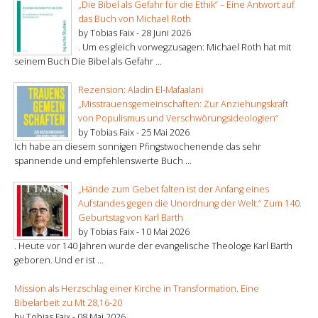
„Die Bibel als Gefahr für die Ethik“ – Eine Antwort auf
das Buch von Michael Roth
by Tobias Faix -
28 Juni 2026
. Um es gleich vorwegzusagen: Michael Roth hat mit
seinem Buch Die Bibel als Gefahr ...
Rezension: Aladin El-Mafaalani
„Misstrauensgemeinschaften: Zur Anziehungskraft
von Populismus und Verschwörungsideologien“
by Tobias Faix -
25 Mai 2026
Ich habe an diesem sonnigen Pfingstwochenende das sehr
spannende und empfehlenswerte Buch ...
„Hände zum Gebet falten ist der Anfang eines
Aufstandes gegen die Unordnung der Welt.“ Zum 140.
Geburtstag von Karl Barth
by Tobias Faix -
10 Mai 2026
. Heute vor 140 Jahren wurde der evangelische Theologe Karl Barth
geboren. Und er ist ...
Mission als Herzschlag einer Kirche in Transformation. Eine
Bibelarbeit zu Mt 28,16-20
by Tobias Faix -
08 Mai 2026