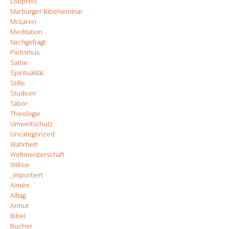
Lobpreis
Marburger Bibelseminar
McLaren
Meditation
Nachgefragt
Pietismus
Satrie
Spiritualität
Stille
Studium
Tabor
Theologie
Umweltschutz
Uncategorized
Wahrheit
Weltmeisterschaft
Willow
_importiert
Aimée
Alltag
Armut
Bibel
Bücher