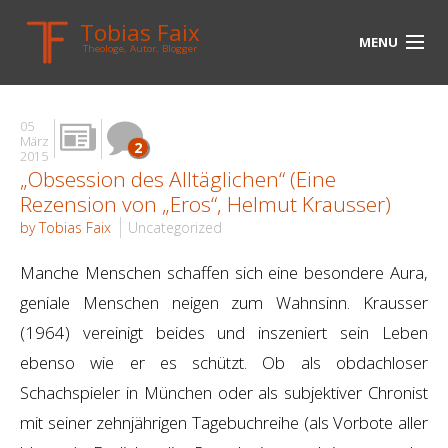
Tobias Faix
MENU
Theologe, Autor, Blogger
HOME
05
BLOG
März
2
2015
„Obsession des Alltäglichen“ (Eine
BIOGRAPHIE
Rezension von „Eros“, Helmut Krausser)
BÜCHER
by Tobias Faix
Uncategorized
UNTERWEGS
Manche Menschen schaffen sich eine besondere Aura,
geniale Menschen neigen zum Wahnsinn. Krausser
MEDIEN
(1964) vereinigt beides und inszeniert sein Leben
KONTAKT
ebenso wie er es schützt. Ob als obdachloser
Schachspieler in München oder als subjektiver Chronist
LINKS
mit seiner zehnjährigen Tagebuchreihe (als Vorbote aller