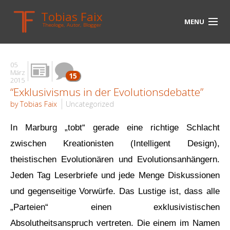
Tobias Faix
MENU
Theologe, Autor, Blogger
HOME
05
BLOG
März
15
2015
“Exklusivismus in der Evolutionsdebatte”
BIOGRAPHIE
by Tobias Faix
Uncategorized
BÜCHER
In Marburg „tobt“ gerade eine richtige Schlacht
UNTERWEGS
zwischen
Kreationisten
(Intelligent Design),
MEDIEN
theistischen Evolutionären und Evolutionsanhängern.
Jeden Tag Leserbriefe und jede Menge Diskussionen
KONTAKT
und gegenseitige Vorwürfe. Das Lustige ist, dass alle
LINKS
„Parteien“ einen exklusivistischen
Absolutheitsanspruch vertreten. Die einem im Namen