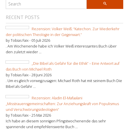
RECENT POSTS
Rezension: Volker Weiß: “Katechon. Zur Wiederkehr
der politischen Theologie in der Gegenwart.”
by Tobias Faix -
05 Juli 2026
. Am Wochenende habe ich Volker Weiß interessantes Buch über
den zuletzt wieder ...
„Die Bibel als Gefahr für die Ethik“ – Eine Antwort auf
das Buch von Michael Roth
by Tobias Faix -
28 Juni 2026
. Um es gleich vorwegzusagen: Michael Roth hat mit seinem Buch Die
Bibel als Gefahr ...
Rezension: Aladin El-Mafaalani
„Misstrauensgemeinschaften: Zur Anziehungskraft von Populismus
und Verschwörungsideologien“
by Tobias Faix -
25 Mai 2026
Ich habe an diesem sonnigen Pfingstwochenende das sehr
spannende und empfehlenswerte Buch ...