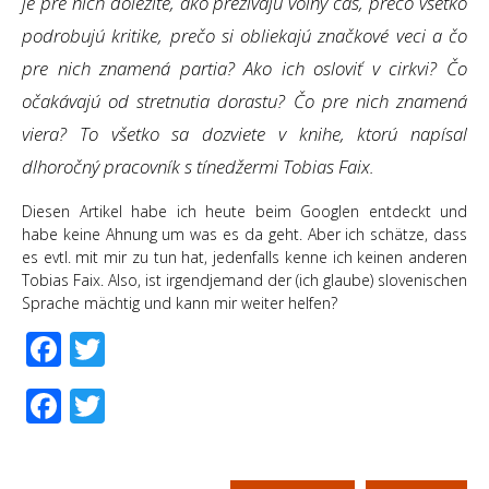
je pre nich dôležité, ako prežívajú voľný čas, prečo všetko
podrobujú kritike, prečo si obliekajú značkové veci a čo
pre nich znamená partia? Ako ich osloviť v cirkvi? Čo
očakávajú od stretnutia dorastu? Čo pre nich znamená
viera? To všetko sa dozviete v knihe, ktorú napísal
dlhoročný pracovník s tínedžermi Tobias Faix.
Diesen Artikel habe ich heute beim Googlen entdeckt und
habe keine Ahnung um was es da geht. Aber ich schätze, dass
es evtl. mit mir zu tun hat, jedenfalls kenne ich keinen anderen
Tobias Faix. Also, ist irgendjemand der (ich glaube) slovenischen
Sprache mächtig und kann mir weiter helfen?
Facebook
Twitter
Facebook
Twitter