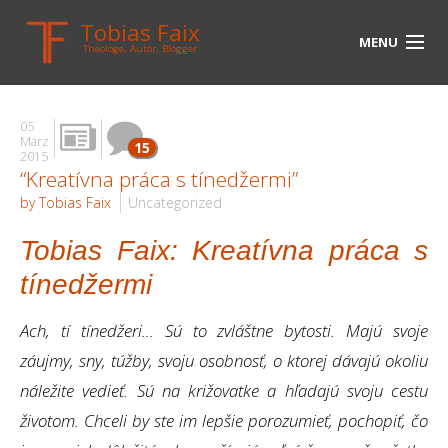
Tobias Faix
MENU
Theologe, Autor, Blogger
HOME
05
BLOG
März
15
2015
“Kreatívna práca s tínedžermi”
BIOGRAPHIE
by Tobias Faix
Uncategorized
BÜCHER
Tobias Faix: Kreatívna práca s
UNTERWEGS
tínedžermi
MEDIEN
Ach, tí tínedžeri… Sú to zvláštne bytosti. Majú svoje
KONTAKT
záujmy, sny, túžby, svoju osobnosť, o ktorej dávajú okoliu
náležite vedieť. Sú na križovatke a hľadajú svoju cestu
LINKS
životom. Chceli by ste im lepšie porozumieť, pochopiť, čo