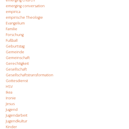
emerging church
emerging conversation
empirica
empirische Theologie
Evangelium
Familie
Forschung
Fußball
Geburtstag
Gemeinde
Gemeinschaft
Gerechtigkeit
Gesellschaft
Gesellschaftstransformation
Gottesdienst
HSV
Ikea
Ironie
Jesus
Jugend
Jugendarbeit
Jugendkultur
Kinder