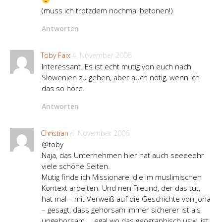
(muss ich trotzdem nochmal betonen!)
Antworten
Toby Faix
4. November 2006
Interessant. Es ist echt mutig von euch nach
Slowenien zu gehen, aber auch nötig, wenn ich
das so höre.
Antworten
Christian
4. November 2006
@toby
Naja, das Unternehmen hier hat auch seeeeehr
viele schöne Seiten.
Mutig finde ich Missionare, die im muslimischen
Kontext arbeiten. Und nen Freund, der das tut,
hat mal – mit Verweiß auf die Geschichte von Jona
– gesagt, dass gehorsam immer sicherer ist als
ungehorsam … egal wo das geographisch usw. ist.