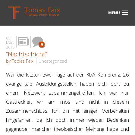
Tobias Faix
MENU
Theologe, Autor, Blogger
HOME
05
BLOG
März
9
2015
“Nachtschicht”
BIOGRAPHIE
by Tobias Faix
Uncategorized
BÜCHER
War die letzten zwei Tage auf der KbA Konferenz. 26
UNTERWEGS
evangelikale Ausbildungsstellen haben sich dort zu
einem Netzwerk zusammengetroffen. Ich war nur
MEDIEN
Gastredner, wir am mbs sind nicht in diesem
KONTAKT
Zusammenschluss. Ich bin mit einigen Vorbehalten
hingefahren, da ich doch immer wieder Bedenken
LINKS
gegenüber mancher theologischer Meinung habe und