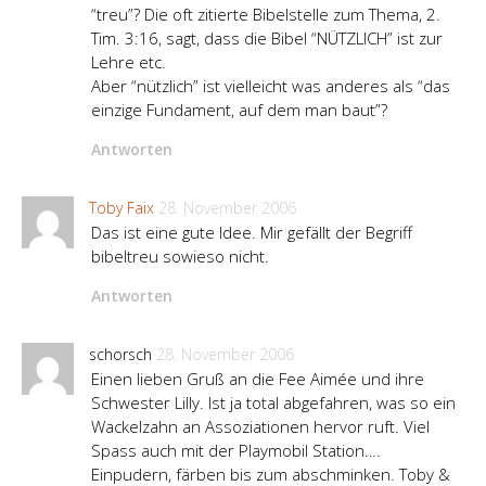
“treu”? Die oft zitierte Bibelstelle zum Thema, 2.
Tim. 3:16, sagt, dass die Bibel “NÜTZLICH” ist zur
Lehre etc.
Aber “nützlich” ist vielleicht was anderes als “das
einzige Fundament, auf dem man baut”?
Antworten
Toby Faix
28. November 2006
Das ist eine gute Idee. Mir gefällt der Begriff
bibeltreu sowieso nicht.
Antworten
schorsch
28. November 2006
Einen lieben Gruß an die Fee Aimée und ihre
Schwester Lilly. Ist ja total abgefahren, was so ein
Wackelzahn an Assoziationen hervor ruft. Viel
Spass auch mit der Playmobil Station….
Einpudern, färben bis zum abschminken. Toby &