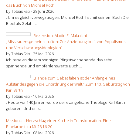
das Buch von Michael Roth
by Tobias Faix -
28 Juni 2026
. Um es gleich vorwegzusagen: Michael Roth hat mit seinem Buch Die
Bibel als Gefahr ...
Rezension: Aladin El-Mafaalani
„Misstrauensgemeinschaften: Zur Anziehungskraft von Populismus
und Verschwörungsideologien“
by Tobias Faix -
25 Mai 2026
Ich habe an diesem sonnigen Pfingstwochenende das sehr
spannende und empfehlenswerte Buch ...
„Hände zum Gebet falten ist der Anfang eines
Aufstandes gegen die Unordnung der Welt.“ Zum 140. Geburtstag von
Karl Barth
by Tobias Faix -
10 Mai 2026
. Heute vor 140 Jahren wurde der evangelische Theologe Karl Barth
geboren. Und er ist ...
Mission als Herzschlag einer Kirche in Transformation. Eine
Bibelarbeit zu Mt 28,16-20
by Tobias Faix -
08 Mai 2026