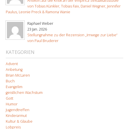
Antwort auf die Kritik an der empirica Sexualitätsstudie
von Tobias Künkler, Tobias Faix, Daniel Wegner, Jennifer
Paulus, Leonie Preck & Ramona Wanie
Raphael Weber
23 Jan. 2026
Stellungnahme zu der Rezension „Irrwege zur Liebe“
von Paul Bruderer
KATEGORIEN
Advent
Anbetung
Brian McLaren
Buch
Evangelim
geistlichen Wachstum
Gott
Humor
Jugendtreffen
Kinderarmut
Kultur & Glaube
Lobpreis