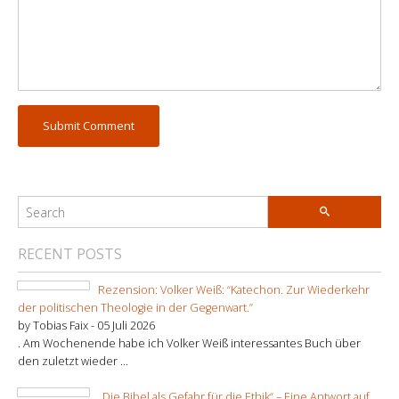
RECENT POSTS
Rezension: Volker Weiß: “Katechon. Zur Wiederkehr
der politischen Theologie in der Gegenwart.”
by Tobias Faix -
05 Juli 2026
. Am Wochenende habe ich Volker Weiß interessantes Buch über
den zuletzt wieder ...
„Die Bibel als Gefahr für die Ethik“ – Eine Antwort auf