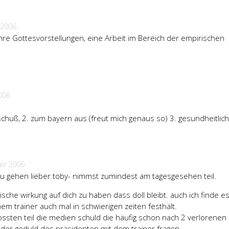
 2006
hre Gottesvorstellungen, eine Arbeit im Bereich der empirischen
006
huß, 2. zum bayern aus (freut mich genaus so) 3. gesundheitlich
er 2006
zu gehen lieber toby- nimmst zumindest am tagesgesehen teil.
sche wirkung auf dich zu haben dass doll bleibt. auch ich finde es
em trainer auch mal in schwierigen zeiten festhält.
ssten teil die medien schuld die häufig schon nach 2 verlorenen
h der geduld des präsidenten mit dem trainer fragen.