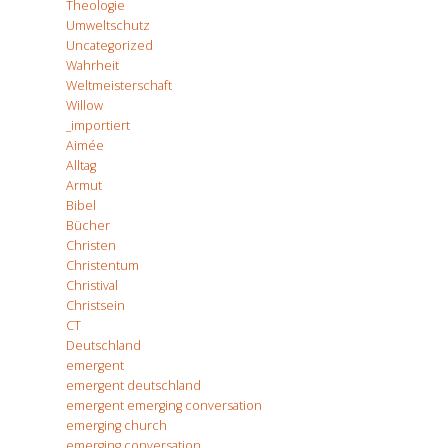
Theologie
Umweltschutz
Uncategorized
Wahrheit
Weltmeisterschaft
Willow
_importiert
Aimée
Alltag
Armut
Bibel
Bücher
Christen
Christentum
Christival
Christsein
CT
Deutschland
emergent
emergent deutschland
emergent emerging conversation
emerging church
emerging conversation