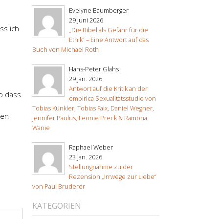
Evelyne Baumberger
29 Juni 2026
ss ich
„Die Bibel als Gefahr für die
Ethik“ – Eine Antwort auf das
Buch von Michael Roth
Hans-Peter Glahs
29 Jan. 2026
Antwort auf die Kritik an der
so dass
empirica Sexualitätsstudie von
Tobias Künkler, Tobias Faix, Daniel Wegner,
nen
Jennifer Paulus, Leonie Preck & Ramona
Wanie
Raphael Weber
23 Jan. 2026
Stellungnahme zu der
Rezension „Irrwege zur Liebe“
von Paul Bruderer
KATEGORIEN