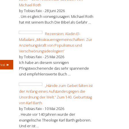
Michael Roth
by Tobias Faix -
28 Juni 2026
. Um es gleich vorwegzusagen: Michael Roth
hat mit seinem Buch Die Bibel als Gefahr ...
Rezension: Aladin El-
Mafaalani „Misstrauensgemeinschaften: Zur
Anziehungskraft von Populismus und
Verschwörungsideologien“
by Tobias Faix -
25 Mai 2026
Ich habe an diesem sonnigen
Post
Pfingstwochenende das sehr spannende
und empfehlenswerte Buch ...
„Hände zum Gebet falten ist
der Anfang eines Aufstandes gegen die
Unordnung der Welt.“ Zum 140. Geburtstag
von Karl Barth
by Tobias Faix -
10 Mai 2026
. Heute vor 140 Jahren wurde der
evangelische Theologe Karl Barth geboren.
Und er ist ...