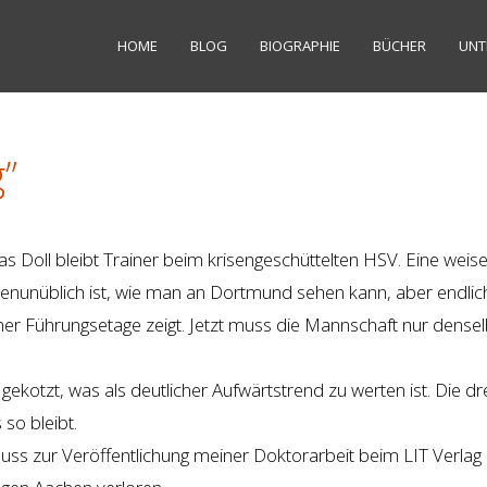
HOME
BLOG
BIOGRAPHIE
BÜCHER
UNT
g”
as Doll bleibt Trainer beim krisengeschüttelten HSV. Eine weis
enunüblich ist, wie man an Dortmund sehen kann, aber endlic
er Führungsetage zeigt. Jetzt muss die Mannschaft nur dense
ekotzt, was als deutlicher Aufwärtstrend zu werten ist. Die dr
 so bleibt.
ss zur Veröffentlichung meiner Doktorarbeit beim LIT Verlag