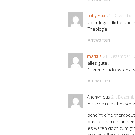
Toby Faix
21. Dezember
Über Jugendliche und i
Theologie.
Antworten
markus
21. Dezember 2
alles gute…
1. zum druckkostenzusc
Antworten
Anonymous
21. Dezemb
dir scheint es besser 
scheint eine therapeuti
dass ein verein an sein
es waren doch zum gro
spielen öffentlich nac