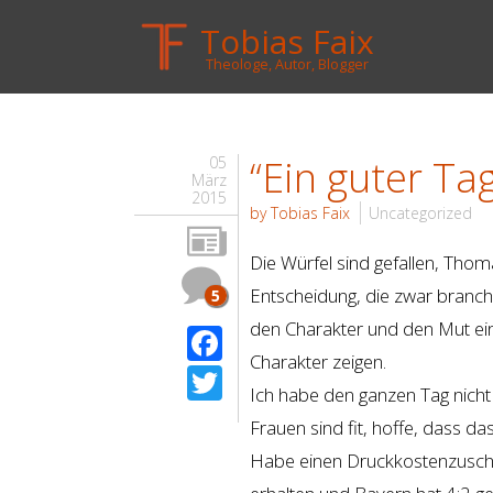
Tobias Faix
Theologe, Autor, Blogger
“Ein guter Ta
05
März
2015
by Tobias Faix
Uncategorized
Die Würfel sind gefallen, Thom
Entscheidung, die zwar branch
5
den Charakter und den Mut ein
Facebook
Charakter zeigen.
Twitter
Ich habe den ganzen Tag nicht g
Frauen sind fit, hoffe, dass das
Habe einen Druckkostenzuschu