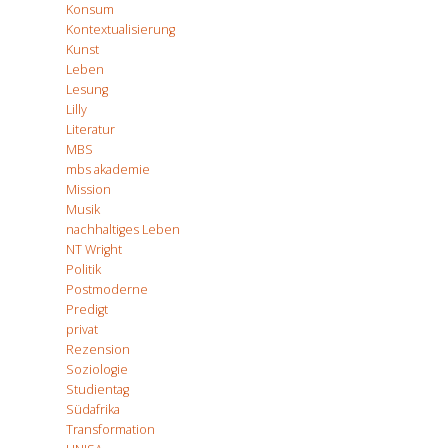
Konsum
Kontextualisierung
Kunst
Leben
Lesung
Lilly
Literatur
MBS
mbs akademie
Mission
Musik
nachhaltiges Leben
NT Wright
Politik
Postmoderne
Predigt
privat
Rezension
Soziologie
Studientag
Südafrika
Transformation