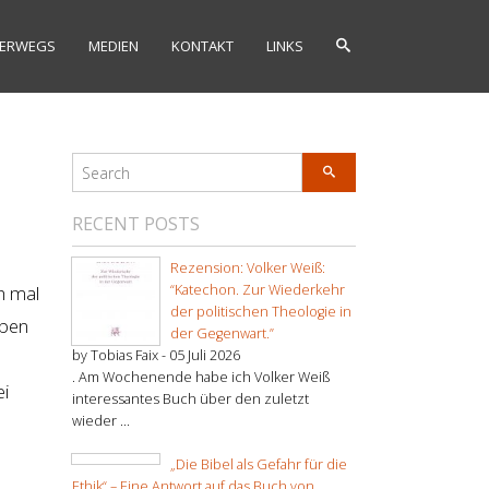
ERWEGS
MEDIEN
KONTAKT
LINKS
RECENT POSTS
e
Rezension: Volker Weiß:
h mal
“Katechon. Zur Wiederkehr
der politischen Theologie in
lben
der Gegenwart.”
by Tobias Faix -
05 Juli 2026
. Am Wochenende habe ich Volker Weiß
ei
interessantes Buch über den zuletzt
wieder ...
„Die Bibel als Gefahr für die
Ethik“ – Eine Antwort auf das Buch von