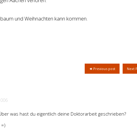
egen Aachen verloren.
nnenbaum und Weihnachten kann kommen.
Previous post
Next 
2006
ber was hast du eigentlich deine Doktorarbeit geschrieben?
 =)