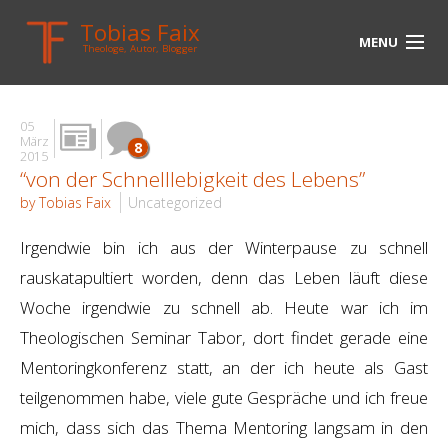
Tobias Faix
MENU
Theologe, Autor, Blogger
HOME
05
BLOG
März
8
2015
“von der Schnelllebigkeit des Lebens”
BIOGRAPHIE
by Tobias Faix
Uncategorized
BÜCHER
Irgendwie bin ich aus der Winterpause zu schnell
UNTERWEGS
rauskatapultiert worden, denn das Leben läuft diese
Woche irgendwie zu schnell ab. Heute war ich im
MEDIEN
Theologischen Seminar Tabor, dort findet gerade eine
KONTAKT
Mentoringkonferenz statt, an der ich heute als Gast
teilgenommen habe, viele gute Gespräche und ich freue
LINKS
mich, dass sich das Thema Mentoring langsam in den