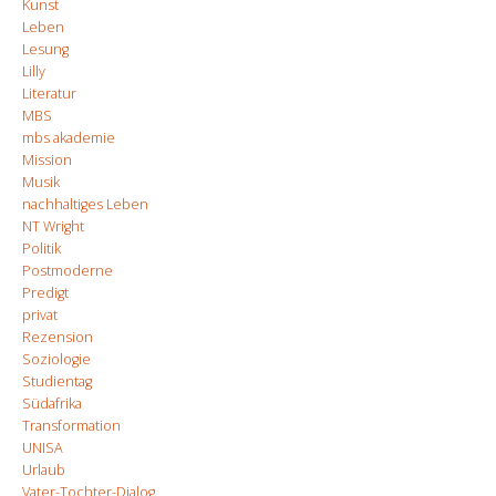
Kunst
Leben
Lesung
Lilly
Literatur
MBS
mbs akademie
Mission
Musik
nachhaltiges Leben
NT Wright
Politik
Postmoderne
Predigt
privat
Rezension
Soziologie
Studientag
Südafrika
Transformation
UNISA
Urlaub
Vater-Tochter-Dialog