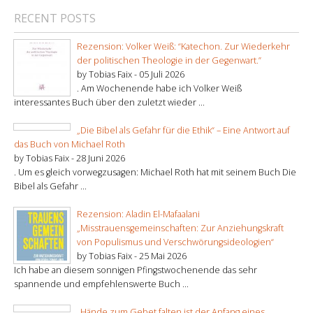
RECENT POSTS
Rezension: Volker Weiß: “Katechon. Zur Wiederkehr
der politischen Theologie in der Gegenwart.”
by Tobias Faix -
05 Juli 2026
. Am Wochenende habe ich Volker Weiß
interessantes Buch über den zuletzt wieder ...
„Die Bibel als Gefahr für die Ethik“ – Eine Antwort auf
das Buch von Michael Roth
by Tobias Faix -
28 Juni 2026
. Um es gleich vorwegzusagen: Michael Roth hat mit seinem Buch Die
Bibel als Gefahr ...
Rezension: Aladin El-Mafaalani
„Misstrauensgemeinschaften: Zur Anziehungskraft
von Populismus und Verschwörungsideologien“
by Tobias Faix -
25 Mai 2026
Ich habe an diesem sonnigen Pfingstwochenende das sehr
spannende und empfehlenswerte Buch ...
„Hände zum Gebet falten ist der Anfang eines