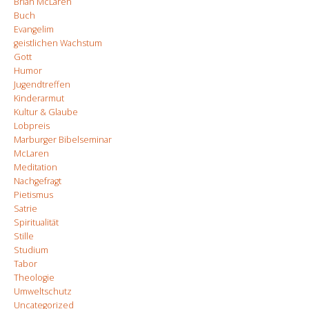
Brian McLaren
Buch
Evangelim
geistlichen Wachstum
Gott
Humor
Jugendtreffen
Kinderarmut
Kultur & Glaube
Lobpreis
Marburger Bibelseminar
McLaren
Meditation
Nachgefragt
Pietismus
Satrie
Spiritualität
Stille
Studium
Tabor
Theologie
Umweltschutz
Uncategorized