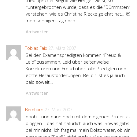
theologischer Begriff wie Heiliger Geist, so
runtergebrochen wurde, dass es die “Dümmsten”
verstehen, wie es Christina Riecke gelehrt hat… 😉
´nen sonnigen Tag noch
Antworten
Tobias Faix
27. März 2007
Bei den Examenspredigten kommen “Freud &
Leid” zusammen, Leid über seitenweise
Korrekturen und Freud über tolle Predigten und
echte Herausforderungen. Bei dir ist es ja auch
bald soweit…
Antworten
Bernhard
27. März 2007
ohoh… und dann noch mit dem eigenen Prüfer zu
bloggen – das hat natürlich auch was! Sowas gabs
bei mir nicht. Ich frag mal mein Doktorvater, ob wir
den ganzen “Spaß” nicht auch auf online verlegen.