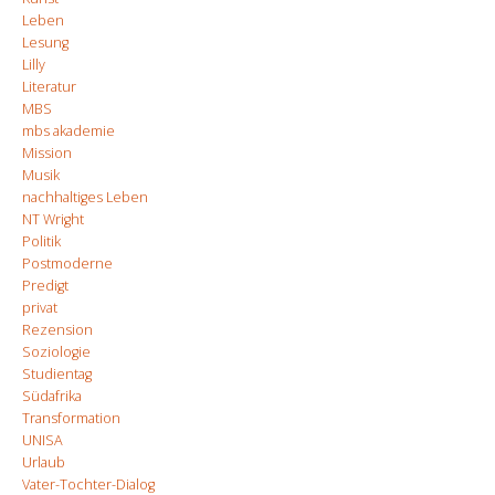
Leben
Lesung
Lilly
Literatur
MBS
mbs akademie
Mission
Musik
nachhaltiges Leben
NT Wright
Politik
Postmoderne
Predigt
privat
Rezension
Soziologie
Studientag
Südafrika
Transformation
UNISA
Urlaub
Vater-Tochter-Dialog