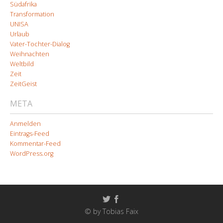
Südafrika
Transformation
UNISA
Urlaub
Vater-Tochter-Dialog
Weihnachten
Weltbild
Zeit
ZeitGeist
META
Anmelden
Eintrags-Feed
Kommentar-Feed
WordPress.org
© by Tobias Faix