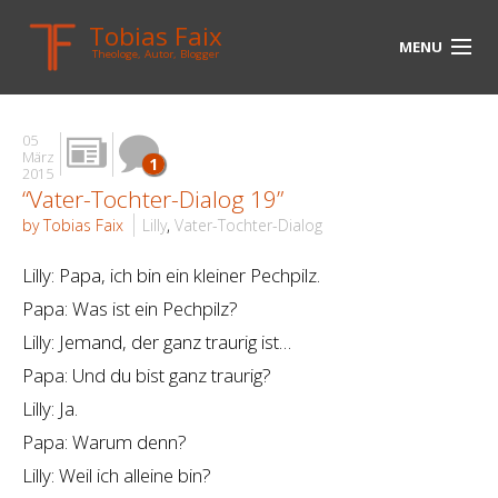
Tobias Faix
MENU
Theologe, Autor, Blogger
HOME
05
BLOG
März
1
2015
“Vater-Tochter-Dialog 19”
BIOGRAPHIE
by Tobias Faix
Lilly
,
Vater-Tochter-Dialog
BÜCHER
Lilly: Papa, ich bin ein kleiner Pechpilz.
UNTERWEGS
Papa: Was ist ein Pechpilz?
Lilly: Jemand, der ganz traurig ist…
MEDIEN
Papa: Und du bist ganz traurig?
KONTAKT
Lilly: Ja.
Papa: Warum denn?
LINKS
Lilly: Weil ich alleine bin?