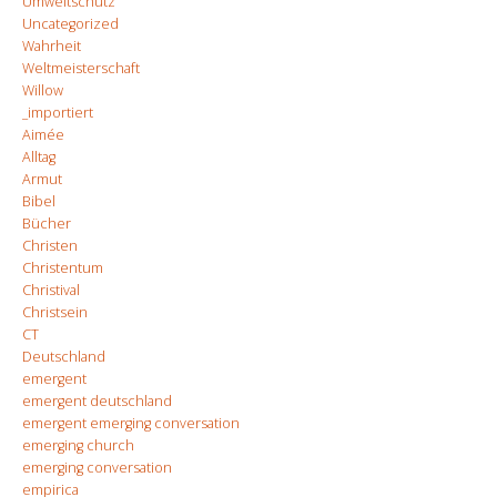
Umweltschutz
Uncategorized
Wahrheit
Weltmeisterschaft
Willow
_importiert
Aimée
Alltag
Armut
Bibel
Bücher
Christen
Christentum
Christival
Christsein
CT
Deutschland
emergent
emergent deutschland
emergent emerging conversation
emerging church
emerging conversation
empirica