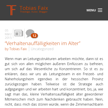
Tobias Faix
MENU
Theologe, Autor, Blogger
HOME
05
BLOG
März
12
2015
“Verhaltenauffälligkeiten im Alter”
BIOGRAPHIE
by Tobias Faix
Uncategorized
BÜCHER
Wenn man an Leitungsstrukturen arbeiten möchte, dann ist es
UNTERWEGS
gut sich von allen möglichen äußeren Einflüssen zu befreien,
um sich auf das Wesentliche zu Konzentrieren. So st es zu
erklären, dass wir uns als Leitungsteam in ein Freizeit- und
MEDIEN
Naherholungsheim irgendwo in der hessischen Provinz
zurückgezogen haben. Teilweise ist die Strategie auch
KONTAKT
aufgegangen und wir arbeiten hart und konzentriert, bis, ja, wie
sagt man das, kleine Verhaltensauffälligkeit älter gewordener
LINKS
Mitmenschen mich zum Nachdenken gebraucht haben. Nein,
nicht, dass mich das stören würde, wenn die Zimmernachbarin