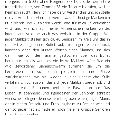
morgens um 6:00h ohne Hörgerät ERF hört oder der ältere
freundliche Herr, von Zimmer 38 die Toilette blockiert, weil er
heimlich raucht. Nein, ich habe dafür Verständnis und ich stelle
mir vor wie ich im Alter sein werde, was für heutige Macken ich
ritualisieren und kultivieren werde, was für mich unverzichtbar
wird und wie ich auf meine Mitmenschen wirken werde.
Interessant ist dabei auch das Verhalten in der Gruppe. Vor
jeder Mahlzeit stellen sich ca. 40 Senioren im Kreis um das in
der Mitte aufgebaute Buffet auf, sie singen einen Choral,
lauschen dann den kurzen Worten eines Mannes, um sich
dann, wie von der Tarantel gestochen, über das Buffet
herzumachen, als wenn es die letzte Mahlzeit wäre. Wie ein
wild gewordener Bienenschwarm summen sie um die
Leckereien um sich dann plötzlich auf ihre Plätze
zurückzuziehen, wo sie wieder in eine unheimliche Stille
verfallen. Ein Schauspiel, das sich jede Mahlzeit wiederholt und
das ich voller Erstaunen beobachte. Faszination pur. Das
Leben ist spannend und irgendeiner der Senioren schreibt
wahrscheinlich gerade in seinem blog über einen jungen Mann,
der in einem Freizeit- und Erholungsheim zu Besuch war und
der so getan hat als hätte er noch nie eine Gruppe Senioren
beim Essen gesehen…