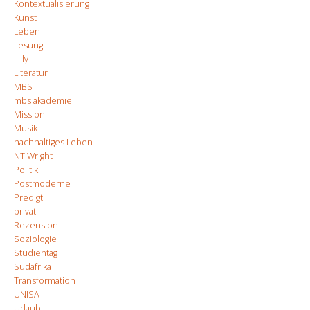
Kontextualisierung
Kunst
Leben
Lesung
Lilly
Literatur
MBS
mbs akademie
Mission
Musik
nachhaltiges Leben
NT Wright
Politik
Postmoderne
Predigt
privat
Rezension
Soziologie
Studientag
Südafrika
Transformation
UNISA
Urlaub