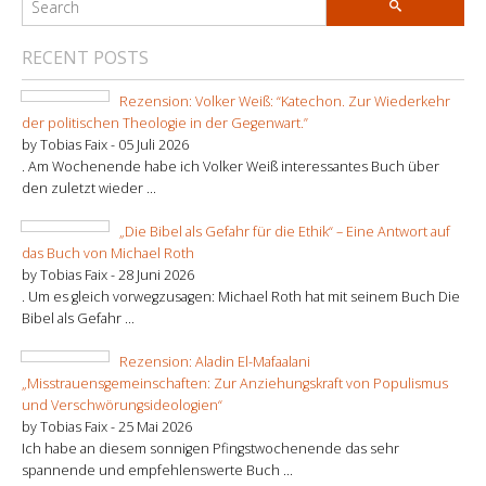
RECENT POSTS
Rezension: Volker Weiß: “Katechon. Zur Wiederkehr
der politischen Theologie in der Gegenwart.”
by Tobias Faix -
05 Juli 2026
. Am Wochenende habe ich Volker Weiß interessantes Buch über
den zuletzt wieder ...
„Die Bibel als Gefahr für die Ethik“ – Eine Antwort auf
das Buch von Michael Roth
by Tobias Faix -
28 Juni 2026
. Um es gleich vorwegzusagen: Michael Roth hat mit seinem Buch Die
Bibel als Gefahr ...
Rezension: Aladin El-Mafaalani
„Misstrauensgemeinschaften: Zur Anziehungskraft von Populismus
und Verschwörungsideologien“
by Tobias Faix -
25 Mai 2026
Ich habe an diesem sonnigen Pfingstwochenende das sehr
spannende und empfehlenswerte Buch ...