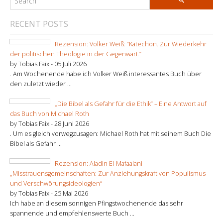
RECENT POSTS
Rezension: Volker Weiß: “Katechon. Zur Wiederkehr
der politischen Theologie in der Gegenwart.”
by Tobias Faix -
05 Juli 2026
. Am Wochenende habe ich Volker Weiß interessantes Buch über
den zuletzt wieder ...
„Die Bibel als Gefahr für die Ethik“ – Eine Antwort auf
das Buch von Michael Roth
by Tobias Faix -
28 Juni 2026
. Um es gleich vorwegzusagen: Michael Roth hat mit seinem Buch Die
Bibel als Gefahr ...
Rezension: Aladin El-Mafaalani
„Misstrauensgemeinschaften: Zur Anziehungskraft von Populismus
und Verschwörungsideologien“
by Tobias Faix -
25 Mai 2026
Ich habe an diesem sonnigen Pfingstwochenende das sehr
spannende und empfehlenswerte Buch ...