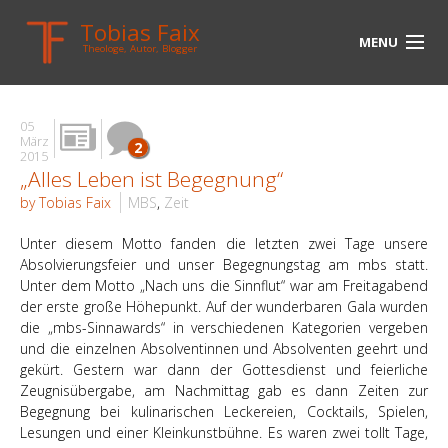
Tobias Faix
MENU
Theologe, Autor, Blogger
HOME
05
BLOG
März
2
2015
„Alles Leben ist Begegnung“
BIOGRAPHIE
by Tobias Faix
MBS
,
Zeit
BÜCHER
Unter diesem Motto fanden die letzten zwei Tage unsere
UNTERWEGS
Absolvierungsfeier und unser Begegnungstag am mbs statt.
Unter dem Motto „Nach uns die Sinnflut“ war am Freitagabend
der erste große Höhepunkt. Auf der wunderbaren Gala wurden
MEDIEN
die „mbs-Sinnawards“ in verschiedenen Kategorien vergeben
und die einzelnen Absolventinnen und Absolventen geehrt und
KONTAKT
gekürt. Gestern war dann der Gottesdienst und feierliche
Zeugnisübergabe, am Nachmittag gab es dann Zeiten zur
LINKS
Begegnung bei kulinarischen Leckereien, Cocktails, Spielen,
Lesungen und einer Kleinkunstbühne. Es waren zwei tollt Tage,