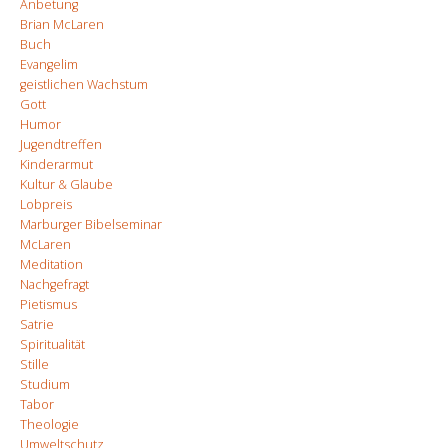
Anbetung
Brian McLaren
Buch
Evangelim
geistlichen Wachstum
Gott
Humor
Jugendtreffen
Kinderarmut
Kultur & Glaube
Lobpreis
Marburger Bibelseminar
McLaren
Meditation
Nachgefragt
Pietismus
Satrie
Spiritualität
Stille
Studium
Tabor
Theologie
Umweltschutz