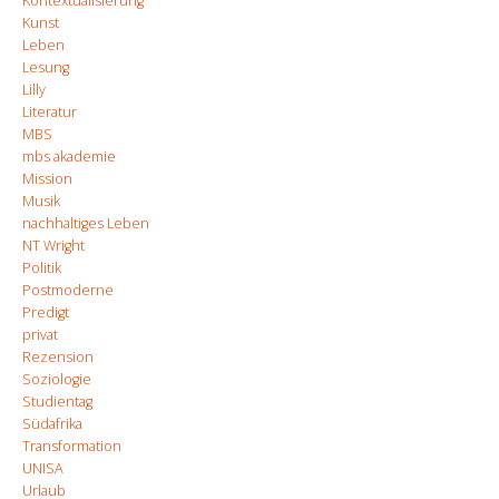
Kontextualisierung
Kunst
Leben
Lesung
Lilly
Literatur
MBS
mbs akademie
Mission
Musik
nachhaltiges Leben
NT Wright
Politik
Postmoderne
Predigt
privat
Rezension
Soziologie
Studientag
Südafrika
Transformation
UNISA
Urlaub