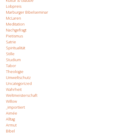
Kultur & Glaube
Lobpreis
Marburger Bibelseminar
McLaren
Meditation
Nachgefragt
Pietismus
Satrie
Spiritualität
Stille
Studium
Tabor
Theologie
Umweltschutz
Uncategorized
Wahrheit
Weltmeisterschaft
Willow
_importiert
Aimée
Alltag
Armut
Bibel