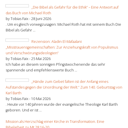
„Die Bibel als Gefahr für die Ethik“ – Eine Antwort auf
das Buch von Michael Roth
by Tobias Faix -
28 Juni 2026
. Um es gleich vorwegzusagen: Michael Roth hat mit seinem Buch Die
Bibel als Gefahr ...
Rezension: Aladin El-Mafaalani
„Misstrauensgemeinschaften: Zur Anziehungskraft von Populismus
und Verschwörungsideologien“
by Tobias Faix -
25 Mai 2026
Ich habe an diesem sonnigen Pfingstwochenende das sehr
spannende und empfehlenswerte Buch ...
„Hände zum Gebet falten ist der Anfang eines
Aufstandes gegen die Unordnung der Welt.“ Zum 140. Geburtstag von
Karl Barth
by Tobias Faix -
10 Mai 2026
. Heute vor 140 Jahren wurde der evangelische Theologe Karl Barth
geboren. Und er ist ...
Mission als Herzschlag einer Kirche in Transformation. Eine
Bibelarbeit zu Mt 28,16-20