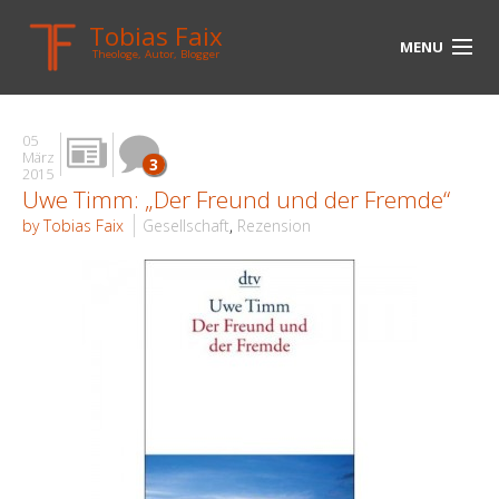
Tobias Faix
MENU
Theologe, Autor, Blogger
HOME
05
BLOG
März
3
2015
Uwe Timm: „Der Freund und der Fremde“
BIOGRAPHIE
by Tobias Faix
Gesellschaft
,
Rezension
BÜCHER
UNTERWEGS
MEDIEN
KONTAKT
LINKS