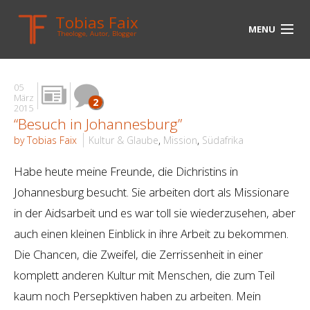
Tobias Faix
MENU
Theologe, Autor, Blogger
HOME
05
BLOG
März
2
2015
“Besuch in Johannesburg”
BIOGRAPHIE
by Tobias Faix
Kultur & Glaube
,
Mission
,
Südafrika
BÜCHER
Habe heute meine Freunde, die Dichristins in
UNTERWEGS
Johannesburg besucht. Sie arbeiten dort als Missionare
in der Aidsarbeit und es war toll sie wiederzusehen, aber
MEDIEN
auch einen kleinen Einblick in ihre Arbeit zu bekommen.
KONTAKT
Die Chancen, die Zweifel, die Zerrissenheit in einer
komplett anderen Kultur mit Menschen, die zum Teil
LINKS
kaum noch Persepktiven haben zu arbeiten. Mein