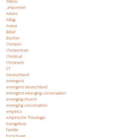
Willow
_importiert
Aimée
Alltag
Armut
Bibel
Bücher
Christen
Christentum
Christival
Christsein
CT
Deutschland
emergent
emergent deutschland
emergent emerging conversation
emerging church
emerging conversation
empirica
empirische Theologie
Evangelium
Familie
Forschung