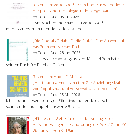
Rezension: Volker Weiß: “Katechon. Zur Wiederkehr
der politischen Theologie in der Gegenwart.”
by Tobias Faix -
05 Juli 2026
. Am Wochenende habe ich Volker Weiß
interessantes Buch über den zuletzt wieder ...
„Die Bibel als Gefahr für die Ethik“ – Eine Antwort auf
das Buch von Michael Roth
by Tobias Faix -
28 Juni 2026
. Um es gleich vorwegzusagen: Michael Roth hat mit
seinem Buch Die Bibel als Gefahr ...
Rezension: Aladin El-Mafaalani
„Misstrauensgemeinschaften: Zur Anziehungskraft
von Populismus und Verschwörungsideologien“
by Tobias Faix -
25 Mai 2026
Ich habe an diesem sonnigen Pfingstwochenende das sehr
spannende und empfehlenswerte Buch ...
„Hände zum Gebet falten ist der Anfang eines
Aufstandes gegen die Unordnung der Welt.“ Zum 140.
Geburtstag von Karl Barth