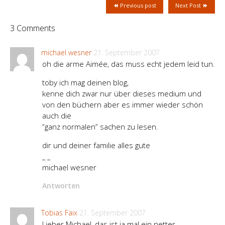
Previous post
Next Post
3 Comments
michael wesner
21. September 2007
oh die arme Aimée, das muss echt jedem leid tun.
toby ich mag deinen blog,
kenne dich zwar nur über dieses medium und
von den büchern aber es immer wieder schön
auch die
“ganz normalen” sachen zu lesen.
dir und deiner familie alles gute
_ _
michael wesner
Antworten
Tobias Faix
21. September 2007
Lieber Michael, das ist ja mal ein netter