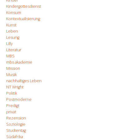
Kinder
Kindergottesdienst
Konsum
Kontextualisierung
Kunst
Leben
Lesung
Lilly
Literatur
MBS
mbs akademie
Mission
Musik
nachhaltiges Leben
NT Wright
Politik
Postmoderne
Predigt
privat
Rezension
Soziologie
Studientag
Südafrika