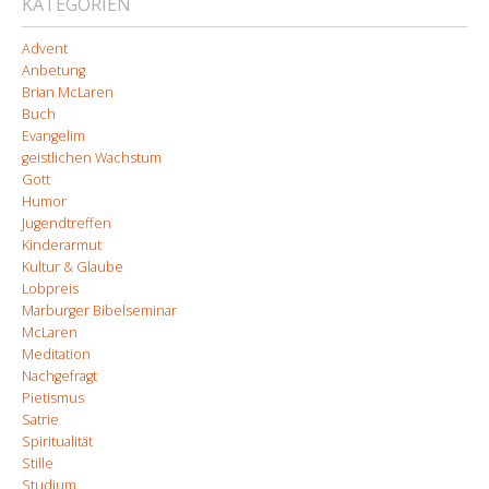
KATEGORIEN
Advent
Anbetung
Brian McLaren
Buch
Evangelim
geistlichen Wachstum
Gott
Humor
Jugendtreffen
Kinderarmut
Kultur & Glaube
Lobpreis
Marburger Bibelseminar
McLaren
Meditation
Nachgefragt
Pietismus
Satrie
Spiritualität
Stille
Studium