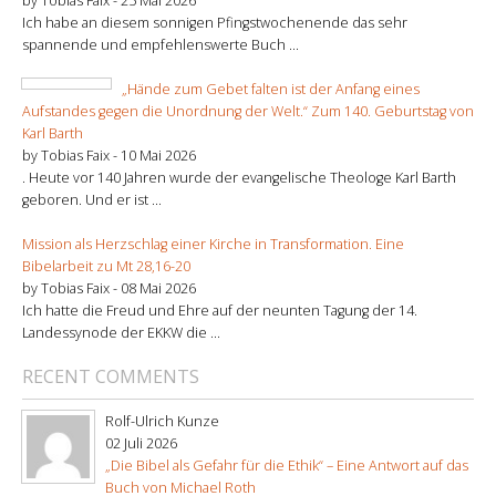
by Tobias Faix -
25 Mai 2026
Ich habe an diesem sonnigen Pfingstwochenende das sehr
spannende und empfehlenswerte Buch ...
„Hände zum Gebet falten ist der Anfang eines
Aufstandes gegen die Unordnung der Welt.“ Zum 140. Geburtstag von
Karl Barth
by Tobias Faix -
10 Mai 2026
. Heute vor 140 Jahren wurde der evangelische Theologe Karl Barth
geboren. Und er ist ...
Mission als Herzschlag einer Kirche in Transformation. Eine
Bibelarbeit zu Mt 28,16-20
by Tobias Faix -
08 Mai 2026
Ich hatte die Freud und Ehre auf der neunten Tagung der 14.
Landessynode der EKKW die ...
RECENT COMMENTS
Rolf-Ulrich Kunze
02 Juli 2026
„Die Bibel als Gefahr für die Ethik“ – Eine Antwort auf das
Buch von Michael Roth