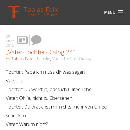
Tobias Faix
MENU
Theologe, Autor, Blogger
HOME
05
BLOG
März
2015
„Vater-Tochter-Dialog 24“
BIOGRAPHIE
by Tobias Faix
Familie
,
Vater-Tochter-Dialog
BÜCHER
Tochter: Papa ich muss dir was sagen.
UNTERWEGS
Vater: Ja.
Tochter: Du weißt ja, dass ich Lillifee liebe.
MEDIEN
Vater: Oh ja, nicht zu übersehen.
KONTAKT
Tochter: Du brauchst mir nichts mehr von Lillifee
schenken.
LINKS
Vater: Warum nicht?