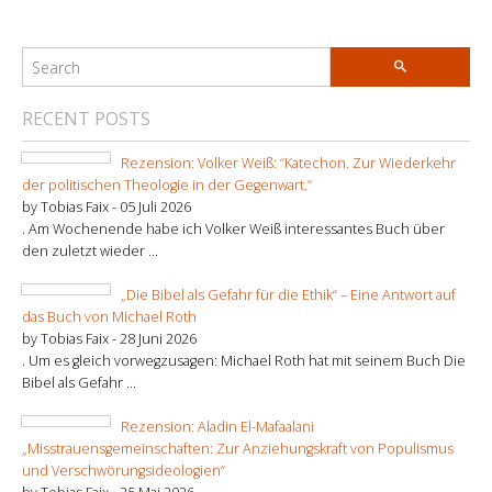
RECENT POSTS
Rezension: Volker Weiß: “Katechon. Zur Wiederkehr
der politischen Theologie in der Gegenwart.”
by Tobias Faix -
05 Juli 2026
. Am Wochenende habe ich Volker Weiß interessantes Buch über
den zuletzt wieder ...
„Die Bibel als Gefahr für die Ethik“ – Eine Antwort auf
das Buch von Michael Roth
by Tobias Faix -
28 Juni 2026
. Um es gleich vorwegzusagen: Michael Roth hat mit seinem Buch Die
Bibel als Gefahr ...
Rezension: Aladin El-Mafaalani
„Misstrauensgemeinschaften: Zur Anziehungskraft von Populismus
und Verschwörungsideologien“