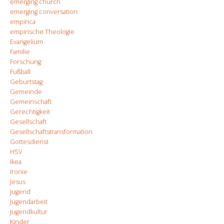
emerging church
emerging conversation
empirica
empirische Theologie
Evangelium
Familie
Forschung
Fußball
Geburtstag
Gemeinde
Gemeinschaft
Gerechtigkeit
Gesellschaft
Gesellschaftstransformation
Gottesdienst
HSV
Ikea
Ironie
Jesus
Jugend
Jugendarbeit
Jugendkultur
Kinder