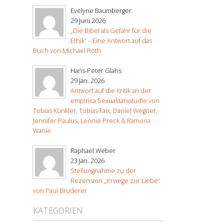
Evelyne Baumberger
29 Juni 2026
„Die Bibel als Gefahr für die
Ethik“ – Eine Antwort auf das
Buch von Michael Roth
Hans-Peter Glahs
29 Jan. 2026
Antwort auf die Kritik an der
empirica Sexualitätsstudie von
Tobias Künkler, Tobias Faix, Daniel Wegner,
Jennifer Paulus, Leonie Preck & Ramona
Wanie
Raphael Weber
23 Jan. 2026
Stellungnahme zu der
Rezension „Irrwege zur Liebe“
von Paul Bruderer
KATEGORIEN