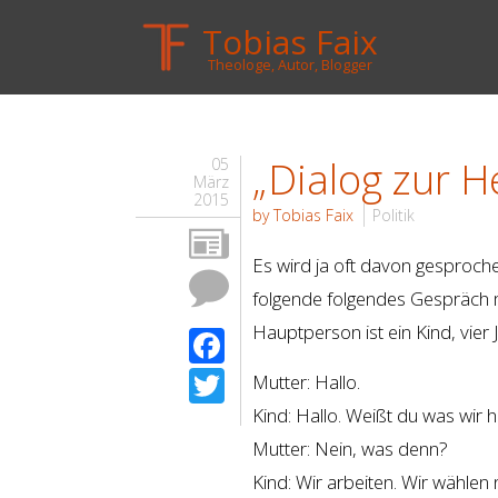
Tobias Faix
Theologe, Autor, Blogger
„Dialog zur 
05
März
2015
by Tobias Faix
Politik
Es wird ja oft davon gesproche
folgende folgendes Gespräch 
Hauptperson ist ein Kind, vier 
Facebook
Twitter
Mutter: Hallo.
Kind: Hallo. Weißt du was wir
Mutter: Nein, was denn?
Kind: Wir arbeiten. Wir wählen 