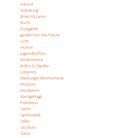
Advent
Anbetung
Brian McLaren
Buch
Evangelim
geistlichen Wachstum
Gott
Humor
Jugendtreffen
Kinderarmut
Kultur & Glaube
Lobpreis
Marburger Bibelseminar
McLaren
Meditation
Nachgefragt
Pietismus
Satrie
Spiritualität
Stille
Studium
Tabor