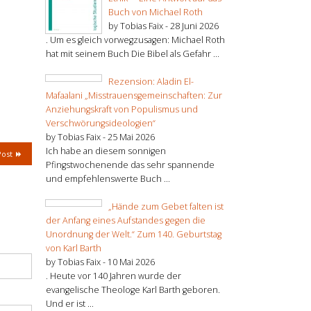
Buch von Michael Roth
by Tobias Faix -
28 Juni 2026
. Um es gleich vorwegzusagen: Michael Roth
hat mit seinem Buch Die Bibel als Gefahr ...
Rezension: Aladin El-
Mafaalani „Misstrauensgemeinschaften: Zur
Anziehungskraft von Populismus und
Verschwörungsideologien“
by Tobias Faix -
25 Mai 2026
Ich habe an diesem sonnigen
Post
Pfingstwochenende das sehr spannende
und empfehlenswerte Buch ...
„Hände zum Gebet falten ist
der Anfang eines Aufstandes gegen die
Unordnung der Welt.“ Zum 140. Geburtstag
von Karl Barth
by Tobias Faix -
10 Mai 2026
. Heute vor 140 Jahren wurde der
evangelische Theologe Karl Barth geboren.
Und er ist ...