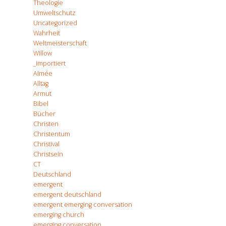
Theologie
Umweltschutz
Uncategorized
Wahrheit
Weltmeisterschaft
Willow
_importiert
Aimée
Alltag
Armut
Bibel
Bücher
Christen
Christentum
Christival
Christsein
CT
Deutschland
emergent
emergent deutschland
emergent emerging conversation
emerging church
emerging conversation