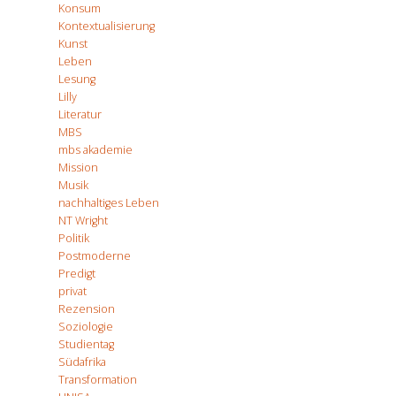
Konsum
Kontextualisierung
Kunst
Leben
Lesung
Lilly
Literatur
MBS
mbs akademie
Mission
Musik
nachhaltiges Leben
NT Wright
Politik
Postmoderne
Predigt
privat
Rezension
Soziologie
Studientag
Südafrika
Transformation