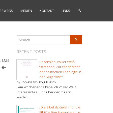
ERWEGS
MEDIEN
KONTAKT
LINKS
RECENT POSTS
t. Das
Rezension: Volker Weiß:
 die
“Katechon. Zur Wiederkehr
der politischen Theologie in
der Gegenwart.”
by Tobias Faix -
05 Juli 2026
. Am Wochenende habe ich Volker Weiß
interessantes Buch über den zuletzt
wieder ...
„Die Bibel als Gefahr für die
Ethik“ – Eine Antwort auf das