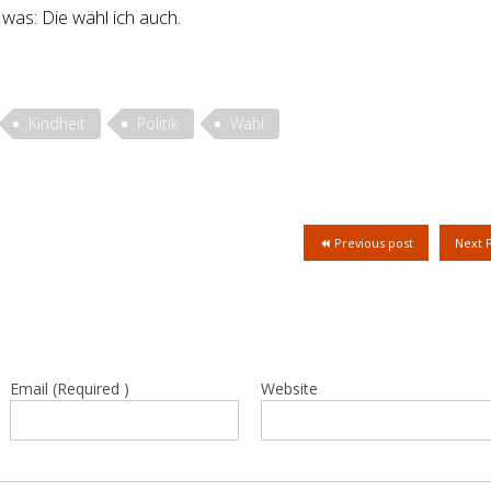
 was: Die wähl ich auch.
Kindheit
Politik
Wahl
Previous post
Next 
Email (Required )
Website