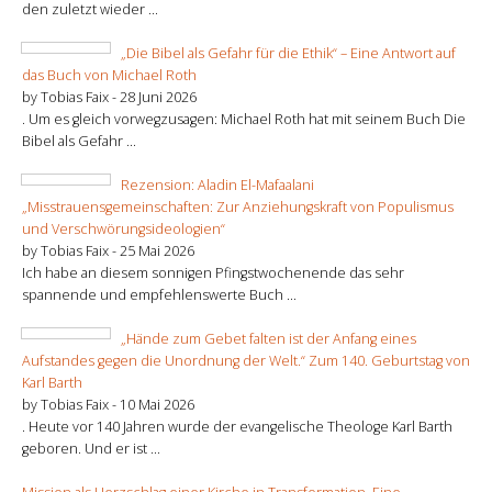
den zuletzt wieder ...
„Die Bibel als Gefahr für die Ethik“ – Eine Antwort auf
das Buch von Michael Roth
by Tobias Faix -
28 Juni 2026
. Um es gleich vorwegzusagen: Michael Roth hat mit seinem Buch Die
Bibel als Gefahr ...
Rezension: Aladin El-Mafaalani
„Misstrauensgemeinschaften: Zur Anziehungskraft von Populismus
und Verschwörungsideologien“
by Tobias Faix -
25 Mai 2026
Ich habe an diesem sonnigen Pfingstwochenende das sehr
spannende und empfehlenswerte Buch ...
„Hände zum Gebet falten ist der Anfang eines
Aufstandes gegen die Unordnung der Welt.“ Zum 140. Geburtstag von
Karl Barth
by Tobias Faix -
10 Mai 2026
. Heute vor 140 Jahren wurde der evangelische Theologe Karl Barth
geboren. Und er ist ...