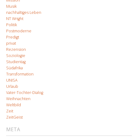
Mission
Musik
nachhaltiges Leben
NT Wright
Politik
Postmoderne
Predigt
privat
Rezension
Soziologie
Studientag
Südafrika
Transformation
UNISA
Urlaub
Vater-Tochter-Dialog
Weihnachten
Weltbild
Zeit
ZeitGeist
META