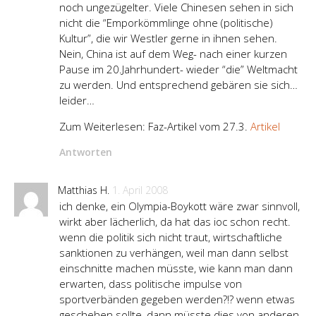
noch ungezügelter. Viele Chinesen sehen in sich
nicht die “Emporkömmlinge ohne (politische)
Kultur”, die wir Westler gerne in ihnen sehen.
Nein, China ist auf dem Weg- nach einer kurzen
Pause im 20.Jahrhundert- wieder “die” Weltmacht
zu werden. Und entsprechend gebären sie sich…
leider…
Zum Weiterlesen: Faz-Artikel vom 27.3.
Artikel
Antworten
Matthias H.
1. April 2008
ich denke, ein Olympia-Boykott wäre zwar sinnvoll,
wirkt aber lächerlich, da hat das ioc schon recht.
wenn die politik sich nicht traut, wirtschaftliche
sanktionen zu verhängen, weil man dann selbst
einschnitte machen müsste, wie kann man dann
erwarten, dass politische impulse von
sportverbänden gegeben werden?!? wenn etwas
geschehen sollte, dann müsste dies von anderen