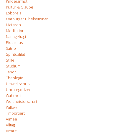
Kinderarmut
Kultur & Glaube
Lobpreis
Marburger Bibelseminar
McLaren
Meditation
Nachgefragt
Pietismus
Satrie
Spiritualität
Stille
Studium
Tabor
Theologie
Umweltschutz
Uncategorized
Wahrheit
Weltmeisterschaft
Willow
_importiert
Aimée
Alltag
Armut