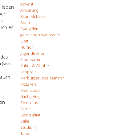
Advent
d leben
Anbetung
ben
Brian McLaren
nd
Buch
 ich es
Evangelim
geistlichen Wachstum
Gott
Humor
Jugendtreffen
 das
Kinderarmut
a (was
Kultur & Glaube
Lobpreis
 auch
Marburger Bibelseminar
McLaren
Meditation
Nachgefragt
hon
Pietismus
Satrie
Spiritualität
Stille
Studium
Tabor