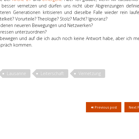
besser vernetzen und dürfen uns nicht über Abgrenzungen definie
lteren Generationen kritisieren und dieselbe Falle wieder rein lauf
telkeit? Vorurteile? Theologie? Stolz? Macht? Ignoranz?
iedenen neueren Bewegungen und Netzwerken?
teressen unterzuordnen?
bewegen und auf die ich auch noch keine Antwort habe, aber ich me
Gespräch kommen.
Lausanne
Leiterschaft
Vernetzung
Previous post
Next 