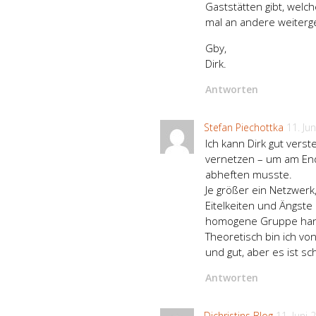
Gaststätten gibt, welc
mal an andere weiterg
Gby,
Dirk.
Antworten
Stefan Piechottka
11. Ju
Ich kann Dirk gut verst
vernetzen – um am End
abheften musste.
Je größer ein Netzwerk
Eitelkeiten und Ängste
homogene Gruppe hand
Theoretisch bin ich von
und gut, aber es ist sc
Antworten
Dichristins Blog
11. Juni 