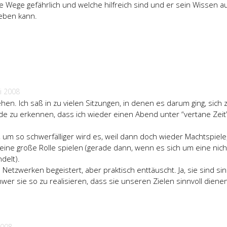
he Wege gefährlich und welche hilfreich sind und er sein Wissen a
eben kann.
ni 2008
ehen. Ich saß in zu vielen Sitzungen, in denen es darum ging, sich 
e zu erkennen, dass ich wieder einen Abend unter “vertane Zeit
, um so schwerfälliger wird es, weil dann doch wieder Machtspiele
 eine große Rolle spielen (gerade dann, wenn es sich um eine nich
elt).
 Netzwerken begeistert, aber praktisch enttäuscht. Ja, sie sind sin
hwer sie so zu realisieren, dass sie unseren Zielen sinnvoll diene
2008