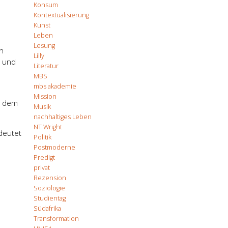
Konsum
Kontextualisierung
Kunst
Leben
Lesung
n
Lilly
e und
Literatur
MBS
mbs akademie
Mission
t dem
Musik
nachhaltiges Leben
NT Wright
deutet
Politik
Postmoderne
Predigt
privat
Rezension
Soziologie
Studientag
Südafrika
Transformation