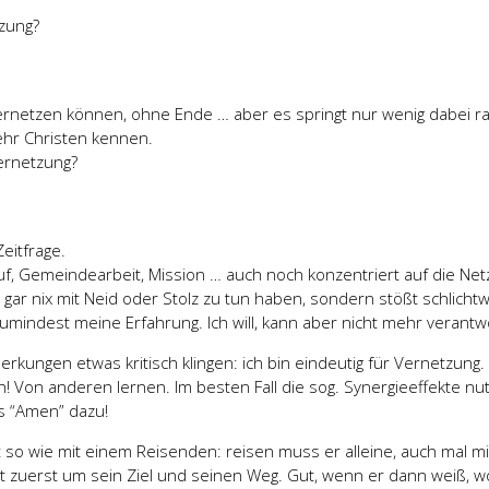
zung?
vernetzen können, ohne Ende … aber es springt nur wenig dabei r
ehr Christen kennen.
ernetzung?
eitfrage.
uf, Gemeindearbeit, Mission … auch noch konzentriert auf die Ne
gar nix mit Neid oder Stolz zu tun haben, sondern stößt schlicht
zumindest meine Erfahrung. Ich will, kann aber nicht mehr verantw
ungen etwas kritisch klingen: ich bin eindeutig für Vernetzung.
! Von anderen lernen. Im besten Fall die sog. Synergieeffekte n
es “Amen” dazu!
icht so wie mit einem Reisenden: reisen muss er alleine, auch mal mi
t zuerst um sein Ziel und seinen Weg. Gut, wenn er dann weiß, w