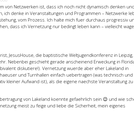
lem von Netzwerken ist, dass ich noch nicht dynamisch denken un
sch, ich denke in Veranstaltungen und Programmen – Netzwerke le
stehung, vom Prozess. Ich halte mich fuer durchaus progressiv u
ehen, dass ich Vernetzung nur bedingt leben kann – vielleicht wage
rist, JesusHouse, die baptistische Weltjugendkonferenz in Leipzig,
mehr. Nebenbei geschieht gerade anscheinend Erweckung in Florid
ivalent diskutiere!). Vernetzung wuerde aber eher Lakeland in
haeuser und Turnhallen einfach uebertragen (was technisch und
ativ kleiner Aufwand ist), als die eigene naechste Veranstaltung zu
ebertragung von Lakeland koennte gefaehrlich sein 😉 und wie sc
rnetzung meist zu feige und liebe die Sicherheit, mein eigenes