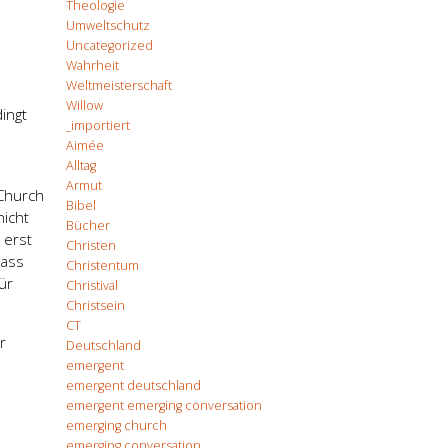
Theologie
Umweltschutz
Uncategorized
Wahrheit
Weltmeisterschaft
Willow
ingt
_importiert
Aimée
Alltag
Armut
Church
Bibel
nicht
Bücher
 erst
Christen
dass
Christentum
ür
Christival
Christsein
CT
r
Deutschland
emergent
emergent deutschland
emergent emerging conversation
emerging church
emerging conversation