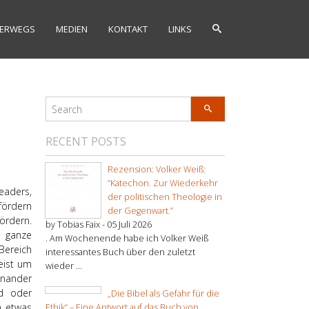
ERWEGS
MEDIEN
KONTAKT
LINKS
RECENT POSTS
Rezension: Volker Weiß:
“Katechon. Zur Wiederkehr
eaders,
der politischen Theologie in
fördern
der Gegenwart.”
ördern.
by Tobias Faix -
05 Juli 2026
h ganze
. Am Wochenende habe ich Volker Weiß
Bereich
interessantes Buch über den zuletzt
eist um
wieder ...
inander
nd oder
„Die Bibel als Gefahr für die
h etwas
Ethik“ – Eine Antwort auf das Buch von