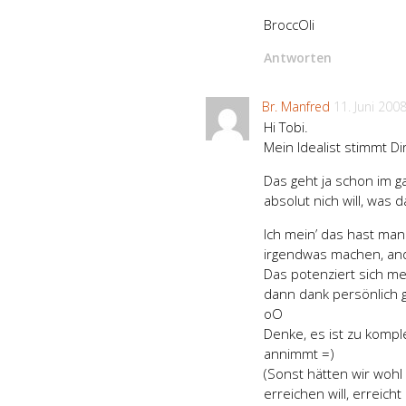
BroccOli
Antworten
Br. Manfred
11. Juni 200
Hi Tobi.
Mein Idealist stimmt Di
Das geht ja schon im 
absolut nich will, was 
Ich mein’ das hast man
irgendwas machen, and
Das potenziert sich me
dann dank persönlich 
oO
Denke, es ist zu komp
annimmt =)
(Sonst hätten wir wohl
erreichen will, erreicht