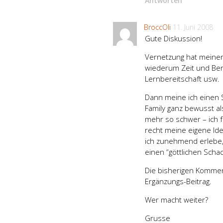
Antworten
BroccOli
11. Juni 2008
Gute Diskussion!
Vernetzung hat meiner
wiederum Zeit und Bere
Lernbereitschaft usw.
Dann meine ich einen
Family ganz bewusst als
mehr so schwer – ich 
recht meine eigene Iden
ich zunehmend erlebe,
einen “göttlichen Schach
Die bisherigen Komment
Ergänzungs-Beitrag.
Wer macht weiter?
Grusse