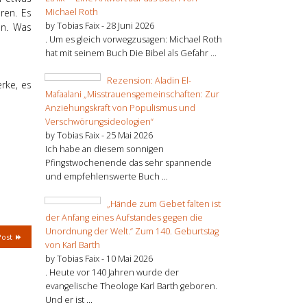
Michael Roth
ren. Es
by Tobias Faix -
28 Juni 2026
en. Was
. Um es gleich vorwegzusagen: Michael Roth
hat mit seinem Buch Die Bibel als Gefahr ...
Rezension: Aladin El-
rke, es
Mafaalani „Misstrauensgemeinschaften: Zur
Anziehungskraft von Populismus und
Verschwörungsideologien“
by Tobias Faix -
25 Mai 2026
Ich habe an diesem sonnigen
Pfingstwochenende das sehr spannende
und empfehlenswerte Buch ...
„Hände zum Gebet falten ist
der Anfang eines Aufstandes gegen die
Unordnung der Welt.“ Zum 140. Geburtstag
Post
von Karl Barth
by Tobias Faix -
10 Mai 2026
. Heute vor 140 Jahren wurde der
evangelische Theologe Karl Barth geboren.
Und er ist ...