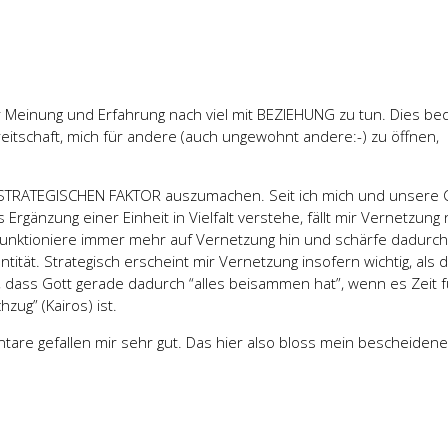
 Meinung und Erfahrung nach viel mit BEZIEHUNG zu tun. Dies bed
itschaft, mich für andere (auch ungewohnt andere:-) zu öffnen,
 STRATEGISCHEN FAKTOR auszumachen. Seit ich mich und unsere 
 Ergänzung einer Einheit in Vielfalt verstehe, fällt mir Vernetzung 
funktioniere immer mehr auf Vernetzung hin und schärfe dadurch
tität. Strategisch erscheint mir Vernetzung insofern wichtig, als 
 dass Gott gerade dadurch “alles beisammen hat”, wenn es Zeit f
zug” (Kairos) ist.
are gefallen mir sehr gut. Das hier also bloss mein bescheidene