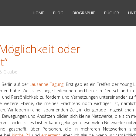
HOME
BLOG
BIOGRAPHIE
BÜCHER
UNT
Möglichkeit oder
t”
 & Glaube
 Berlin auf der
Lausanne Tagung.
Erst gab es ein Treffen der Young L
en habe. Ziel ist es junge Leiterinnen und Leiter in Deutschland zu 
n und Persönlichkeit zu fördern und Vernetzungen untereinander zu f
 weitere Ebene, die meines Erachtens noch wichtiger ist, nämlic
n. Wir leben in einer spannenden Zeit, in der gerade im geistlichen 
n, Bewegungen und Ansätzen bilden sich kleine Netzwerke, die sich m
ren. Leider ist es bisher kaum gelungen diese vielen Netzwerke mite
sind geschafft, über Personen, die in mehreren Netzwerken si
ie bei
Kirche 21
und
emergent
. Aber ich glaube, wenn wir tatsächlic