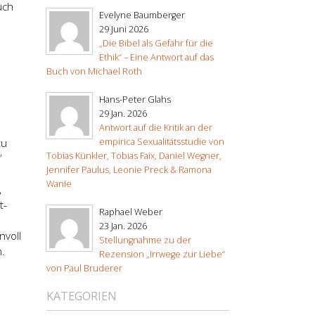
uch
Evelyne Baumberger
29 Juni 2026
„Die Bibel als Gefahr für die
Ethik“ – Eine Antwort auf das
Buch von Michael Roth
Hans-Peter Glahs
29 Jan. 2026
Antwort auf die Kritik an der
empirica Sexualitätsstudie von
zu
Tobias Künkler, Tobias Faix, Daniel Wegner,
”
Jennifer Paulus, Leonie Preck & Ramona
Wanie
,
t-
Raphael Weber
23 Jan. 2026
nvoll
Stellungnahme zu der
n.
Rezension „Irrwege zur Liebe“
von Paul Bruderer
KATEGORIEN