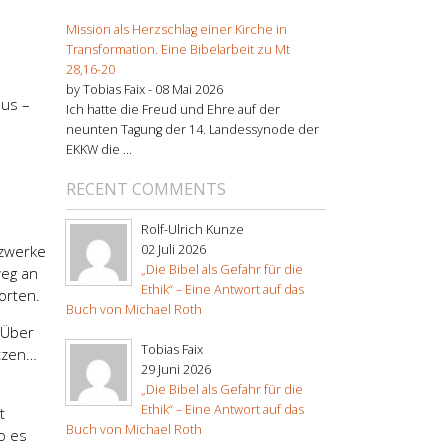
Mission als Herzschlag einer Kirche in
Transformation. Eine Bibelarbeit zu Mt
28,16-20
by Tobias Faix -
08 Mai 2026
aus –
Ich hatte die Freud und Ehre auf der
neunten Tagung der 14. Landessynode der
EKKW die ...
RECENT COMMENTS
Rolf-Ulrich Kunze
02 Juli 2026
tzwerke
„Die Bibel als Gefahr für die
weg an
Ethik“ – Eine Antwort auf das
orten.
Buch von Michael Roth
 Über
Tobias Faix
utzen…
29 Juni 2026
„Die Bibel als Gefahr für die
Ethik“ – Eine Antwort auf das
t
Buch von Michael Roth
o es