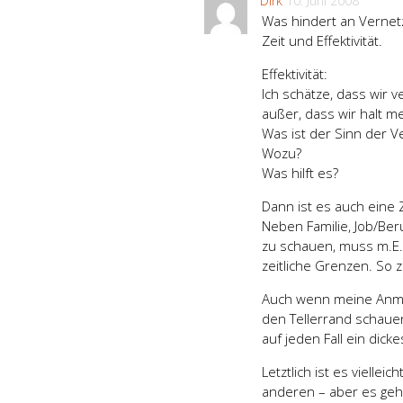
Dirk
10. Juni 2008
Was hindert an Vernet
Zeit und Effektivität.
Effektivität:
Ich schätze, dass wir 
außer, dass wir halt m
Was ist der Sinn der V
Wozu?
Was hilft es?
Dann ist es auch eine Z
Neben Familie, Job/Ber
zu schauen, muss m.E. 
zeitliche Grenzen. So 
Auch wenn meine Anmerk
den Tellerrand schauen
auf jeden Fall ein dick
Letztlich ist es vielle
anderen – aber es geh