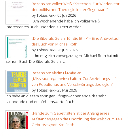
Rezension: Volker Weiß: “Katechon. Zur Wiederkehr
der politischen Theologie in der Gegenwart.”
by Tobias Faix -
05 Juli 2026
. Am Wochenende habe ich Volker Weiß
interessantes Buch über den zuletzt wieder ...
„Die Bibel als Gefahr für die Ethik“ – Eine Antwort auf
das Buch von Michael Roth
by Tobias Faix -
28 Juni 2026
. Um es gleich vorwegzusagen: Michael Roth hat mit
seinem Buch Die Bibel als Gefahr ...
Rezension: Aladin El-Mafaalani
„Misstrauensgemeinschaften: Zur Anziehungskraft
von Populismus und Verschwörungsideologien“
by Tobias Faix -
25 Mai 2026
Ich habe an diesem sonnigen Pfingstwochenende das sehr
spannende und empfehlenswerte Buch ...
„Hände zum Gebet falten ist der Anfang eines
Aufstandes gegen die Unordnung der Welt.“ Zum 140.
Geburtstag von Karl Barth