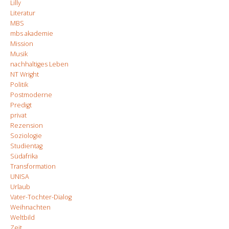
Lilly
Literatur
MBS
mbs akademie
Mission
Musik
nachhaltiges Leben
NT Wright
Politik
Postmoderne
Predigt
privat
Rezension
Soziologie
Studientag
Südafrika
Transformation
UNISA
Urlaub
Vater-Tochter-Dialog
Weihnachten
Weltbild
Zeit