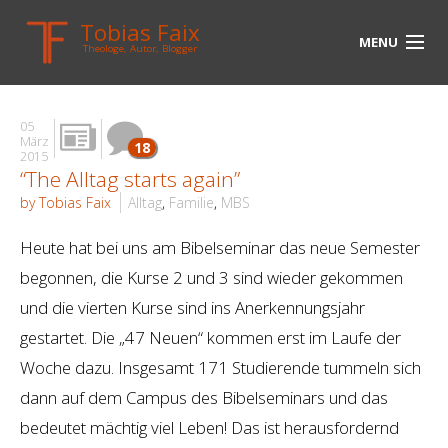
Tobias Faix
MENU
Theologe, Autor, Blogger
HOME
05
BLOG
März
18
2015
“The Alltag starts again”
BIOGRAPHIE
by Tobias Faix
Alltag
,
Familie
,
MBS
BÜCHER
Heute hat bei uns am Bibelseminar das neue Semester
UNTERWEGS
begonnen, die Kurse 2 und 3 sind wieder gekommen
und die vierten Kurse sind ins Anerkennungsjahr
MEDIEN
gestartet. Die „47 Neuen“ kommen erst im Laufe der
KONTAKT
Woche dazu. Insgesamt 171 Studierende tummeln sich
dann auf dem Campus des Bibelseminars und das
LINKS
bedeutet mächtig viel Leben! Das ist herausfordernd