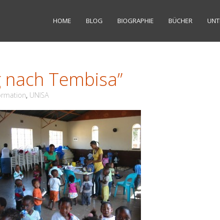
HOME
BLOG
BIOGRAPHIE
BÜCHER
UNT
 nach Tembisa”
ormation
,
UNISA