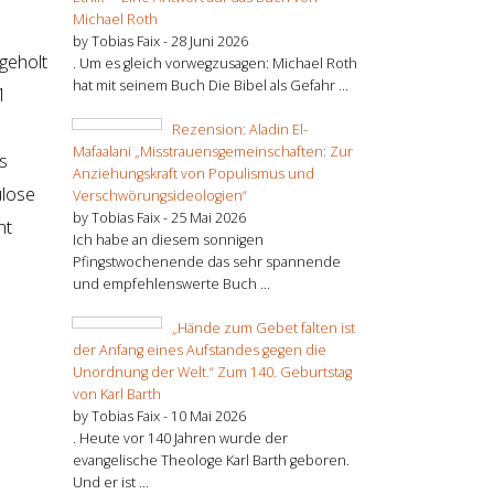
Michael Roth
by Tobias Faix -
28 Juni 2026
geholt
. Um es gleich vorwegzusagen: Michael Roth
hat mit seinem Buch Die Bibel als Gefahr ...
1
Rezension: Aladin El-
Mafaalani „Misstrauensgemeinschaften: Zur
s
Anziehungskraft von Populismus und
ulose
Verschwörungsideologien“
by Tobias Faix -
25 Mai 2026
mt
Ich habe an diesem sonnigen
Pfingstwochenende das sehr spannende
und empfehlenswerte Buch ...
„Hände zum Gebet falten ist
der Anfang eines Aufstandes gegen die
Unordnung der Welt.“ Zum 140. Geburtstag
von Karl Barth
by Tobias Faix -
10 Mai 2026
. Heute vor 140 Jahren wurde der
evangelische Theologe Karl Barth geboren.
Und er ist ...