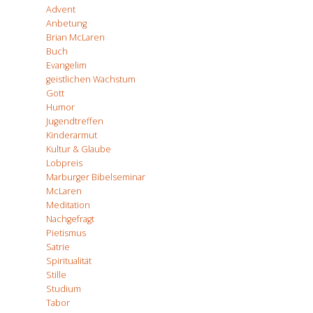
Advent
Anbetung
Brian McLaren
Buch
Evangelim
geistlichen Wachstum
Gott
Humor
Jugendtreffen
Kinderarmut
Kultur & Glaube
Lobpreis
Marburger Bibelseminar
McLaren
Meditation
Nachgefragt
Pietismus
Satrie
Spiritualität
Stille
Studium
Tabor