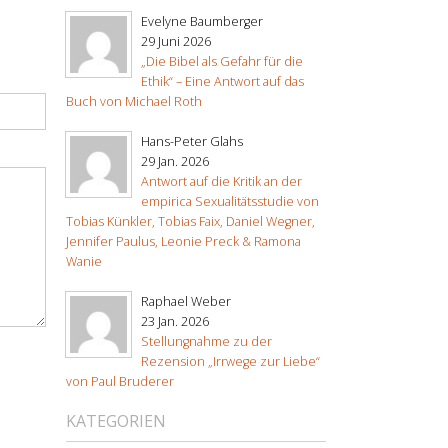
Evelyne Baumberger
29 Juni 2026
„Die Bibel als Gefahr für die
Ethik“ – Eine Antwort auf das
Buch von Michael Roth
Hans-Peter Glahs
29 Jan. 2026
Antwort auf die Kritik an der
empirica Sexualitätsstudie von
Tobias Künkler, Tobias Faix, Daniel Wegner,
Jennifer Paulus, Leonie Preck & Ramona
Wanie
Raphael Weber
23 Jan. 2026
Stellungnahme zu der
Rezension „Irrwege zur Liebe“
von Paul Bruderer
KATEGORIEN