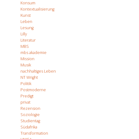
Konsum
Kontextualisierung
Kunst
Leben
Lesung
Lilly
Literatur
MBS
mbs akademie
Mission
Musik
nachhaltiges Leben
NT Wright
Politik
Postmoderne
Predigt
privat
Rezension
Soziologie
Studientag
Südafrika
Transformation