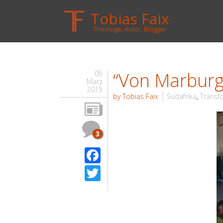
Tobias Faix
Theologe, Autor, Blogger
“Von Marburg
05
März
2015
by Tobias Faix
Südafrika
,
Transf
3
Facebook
Twitter