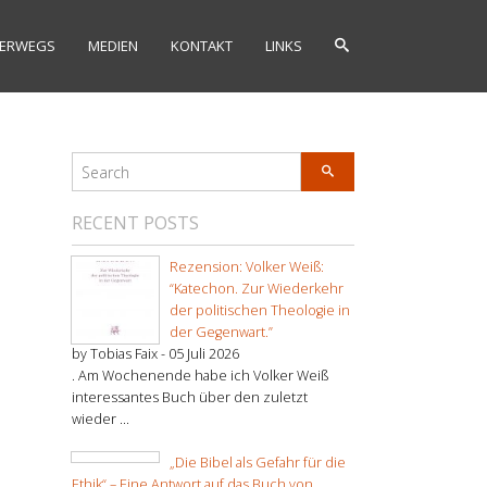
ERWEGS
MEDIEN
KONTAKT
LINKS
RECENT POSTS
Rezension: Volker Weiß:
“Katechon. Zur Wiederkehr
der politischen Theologie in
der Gegenwart.”
by Tobias Faix -
05 Juli 2026
. Am Wochenende habe ich Volker Weiß
interessantes Buch über den zuletzt
wieder ...
„Die Bibel als Gefahr für die
Ethik“ – Eine Antwort auf das Buch von