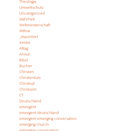
Theologie
Umweltschutz
Uncategorized
Wahrheit
Weltmeisterschaft
Willow
_importiert
Aimée
Alltag
Armut
Bibel
Bücher
Christen
Christentum
Christival
Christsein
CT
Deutschland
emergent
emergent deutschland
emergent emerging conversation
emerging church
emerging conversation