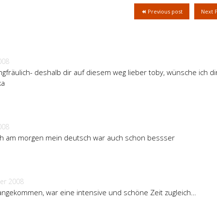
Previous post
Next 
008
ngfräulich- deshalb dir auf diesem weg lieber toby, wünsche ich di
ka
008
früh am morgen mein deutsch war auch schon bessser
er 2008
 angekommen, war eine intensive und schöne Zeit zugleich…