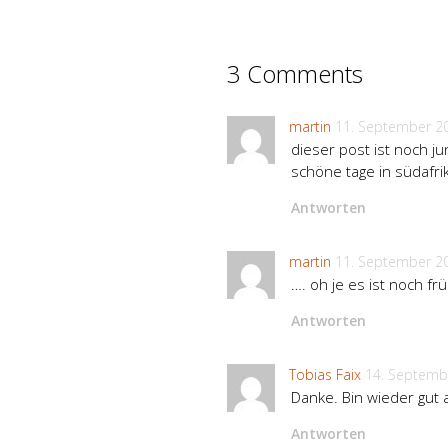
3 Comments
martin
11. September 2
dieser post ist noch ju
schöne tage in südafri
Antworten
martin
11. September 2
…. oh je es ist noch 
Antworten
Tobias Faix
14. Septemb
Danke. Bin wieder gut
Antworten