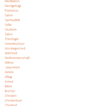
Meditation
Nachgefragt
Pietismus
Satrie
Spiritualität
Stille
Studium
Tabor
Theologie
Umweltschutz
Uncategorized
Wahrheit
Weltmeisterschaft
Willow
_importiert
Aimée
Alltag
Armut
Bibel
Bücher
Christen
Christentum
Christival