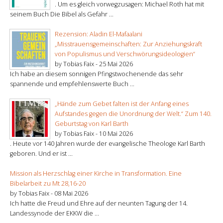
. Um es gleich vorwegzusagen: Michael Roth hat mit
seinem Buch Die Bibel als Gefahr ...
Rezension: Aladin El-Mafaalani
„Misstrauensgemeinschaften: Zur Anziehungskraft
von Populismus und Verschwörungsideologien“
by Tobias Faix -
25 Mai 2026
Ich habe an diesem sonnigen Pfingstwochenende das sehr
spannende und empfehlenswerte Buch ...
„Hände zum Gebet falten ist der Anfang eines
Aufstandes gegen die Unordnung der Welt.“ Zum 140.
Geburtstag von Karl Barth
by Tobias Faix -
10 Mai 2026
. Heute vor 140 Jahren wurde der evangelische Theologe Karl Barth
geboren. Und er ist ...
Mission als Herzschlag einer Kirche in Transformation. Eine
Bibelarbeit zu Mt 28,16-20
by Tobias Faix -
08 Mai 2026
Ich hatte die Freud und Ehre auf der neunten Tagung der 14.
Landessynode der EKKW die ...