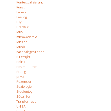
Kontextualisierung
Kunst
Leben
Lesung
Lilly
Literatur
MBS
mbs akademie
Mission
Musik
nachhaltiges Leben
NT Wright
Politik
Postmoderne
Predigt
privat
Rezension
Soziologie
Studientag
Südafrika
Transformation
UNISA