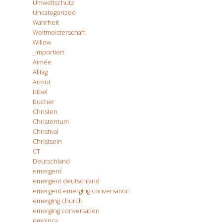
Umweltschutz
Uncategorized
Wahrheit
Weltmeisterschaft
Willow
_importiert
Aimée
Alltag
Armut
Bibel
Bücher
Christen
Christentum
Christival
Christsein
CT
Deutschland
emergent
emergent deutschland
emergent emerging conversation
emerging church
emerging conversation
empirica