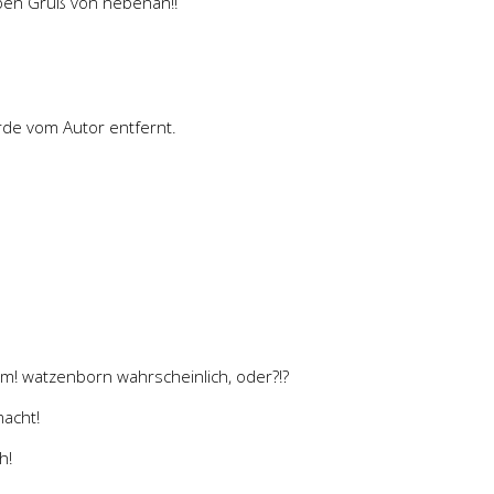
ieben Gruß von nebenan!!
de vom Autor entfernt.
eim! watzenborn wahrscheinlich, oder?!?
macht!
h!