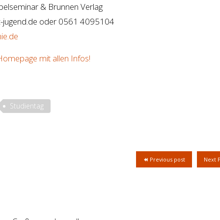
ibelseminar & Brunnen Verlag
c-jugend.de oder 0561 4095104
ie.de
e Homepage mit allen Infos!
Studientag
Previous post
Next 