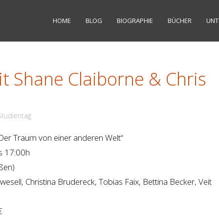
HOME
BLOG
BIOGRAPHIE
BÜCHER
UNT
t Shane Claiborne & Chris
Studientag
 Der Traum von einer anderen Welt“
s 17:00h
eßen)
sell, Christina Brudereck, Tobias Faix, Bettina Becker, Veit
€