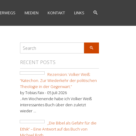
ERWEGS
MEDIEN
KONTAKT
LINKS
RECENT POSTS
Rezension: Volker Weiß:
“Katechon. Zur Wiederkehr der politischen
Theologie in der Gegenwart.”
by Tobias Faix -
05 Juli 2026
. Am Wochenende habe ich Volker Weiß
interessantes Buch über den zuletzt
wieder ...
„Die Bibel als Gefahr für die
Ethik“ – Eine Antwort auf das Buch von
Michael Roth