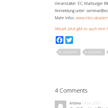
Veranstalter: EC; Marburger B
Anmeldung unter: seminar@e
Mehr Infos:
www.mbs-akadem
Aktuell: Jetzt gibt es auch ein
Facebook
Twitter
claiborne
Glauben
4 Comments
kristina
19. Juli 2009