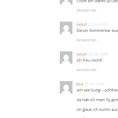
Cool!!! Bin dabei! 🙂 L
Antworten
slebyh
20. Juli 2009
Dieser Kommentar wur
Antworten
slebyh
20. Juli 2009
ich freu mich!!!
Antworten
Jana
25. Juli 2009
ach wie lustig – pohlh
da hab ich mein fsj ge
ich glaub ich komm auc