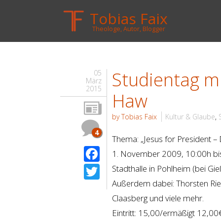
Tobias Faix
Theologe, Autor, Blogger
Studientag mi
05
März
2015
Haw
by Tobias Faix
Kultur & Glaube
,
4
Thema: „Jesus for President –
Facebook
1. November 2009, 10:00h bi
Twitter
Stadthalle in Pohlheim (bei Gi
Außerdem dabei: Thorsten Riewe
Claasberg und viele mehr.
Eintritt: 15,00/ermäßigt 12,00