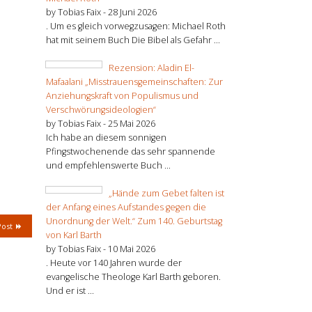
by Tobias Faix -
28 Juni 2026
. Um es gleich vorwegzusagen: Michael Roth
hat mit seinem Buch Die Bibel als Gefahr ...
Rezension: Aladin El-
Mafaalani „Misstrauensgemeinschaften: Zur
Anziehungskraft von Populismus und
Verschwörungsideologien“
by Tobias Faix -
25 Mai 2026
Ich habe an diesem sonnigen
Pfingstwochenende das sehr spannende
und empfehlenswerte Buch ...
„Hände zum Gebet falten ist
der Anfang eines Aufstandes gegen die
Unordnung der Welt.“ Zum 140. Geburtstag
Post
von Karl Barth
by Tobias Faix -
10 Mai 2026
. Heute vor 140 Jahren wurde der
evangelische Theologe Karl Barth geboren.
Und er ist ...