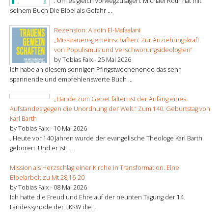
. Um es gleich vorwegzusagen: Michael Roth hat mit
seinem Buch Die Bibel als Gefahr ...
Rezension: Aladin El-Mafaalani
„Misstrauensgemeinschaften: Zur Anziehungskraft
von Populismus und Verschwörungsideologien“
by Tobias Faix -
25 Mai 2026
Ich habe an diesem sonnigen Pfingstwochenende das sehr
spannende und empfehlenswerte Buch ...
„Hände zum Gebet falten ist der Anfang eines
Aufstandes gegen die Unordnung der Welt.“ Zum 140. Geburtstag von
Karl Barth
by Tobias Faix -
10 Mai 2026
. Heute vor 140 Jahren wurde der evangelische Theologe Karl Barth
geboren. Und er ist ...
Mission als Herzschlag einer Kirche in Transformation. Eine
Bibelarbeit zu Mt 28,16-20
by Tobias Faix -
08 Mai 2026
Ich hatte die Freud und Ehre auf der neunten Tagung der 14.
Landessynode der EKKW die ...