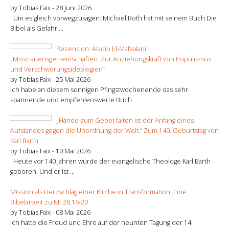
by Tobias Faix -
28 Juni 2026
. Um es gleich vorwegzusagen: Michael Roth hat mit seinem Buch Die
Bibel als Gefahr ...
Rezension: Aladin El-Mafaalani
„Misstrauensgemeinschaften: Zur Anziehungskraft von Populismus
und Verschwörungsideologien“
by Tobias Faix -
25 Mai 2026
Ich habe an diesem sonnigen Pfingstwochenende das sehr
spannende und empfehlenswerte Buch ...
„Hände zum Gebet falten ist der Anfang eines
Aufstandes gegen die Unordnung der Welt.“ Zum 140. Geburtstag von
Karl Barth
by Tobias Faix -
10 Mai 2026
. Heute vor 140 Jahren wurde der evangelische Theologe Karl Barth
geboren. Und er ist ...
Mission als Herzschlag einer Kirche in Transformation. Eine
Bibelarbeit zu Mt 28,16-20
by Tobias Faix -
08 Mai 2026
Ich hatte die Freud und Ehre auf der neunten Tagung der 14.