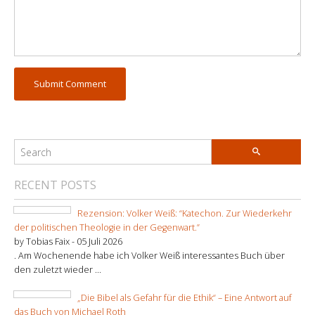
RECENT POSTS
Rezension: Volker Weiß: “Katechon. Zur Wiederkehr
der politischen Theologie in der Gegenwart.”
by Tobias Faix -
05 Juli 2026
. Am Wochenende habe ich Volker Weiß interessantes Buch über
den zuletzt wieder ...
„Die Bibel als Gefahr für die Ethik“ – Eine Antwort auf
das Buch von Michael Roth