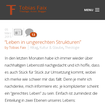
Tobias Faix
MENU
Theologe, Autor, Blogger
HOME
05
BLOG
März
13
2015
“Leben in ungerechten Strukturen”
BIOGRAPHIE
by Tobias Faix
Alltag
,
Kultur & Glaube
,
Theologie
BÜCHER
In den letzten Monaten habe ich immer wieder über
UNTERWEGS
nachhaltigen Lebensstil nachgedacht und ich hoffe, dass
es auch Stück für Stück zur Umsetzung kommt, wobei
MEDIEN
ich merke wie schwer mir das fällt. Denn je mehr ich
KONTAKT
nachdenke, mich informiere etc. je komplizierter scheint
ein “gerechtes Leben” zu sein. Einfach ist zumindest die
LINKS
Einteilung in zwei Ebenen unseres Lebens: