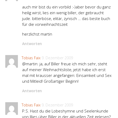
auch mir bist du ein vorbild :-)aber bevor du ganz
heilig wirst, lies ein wenig biller, der gebraucht
jude. bitterböse, elitär, zynisch … das beste buch
für die vorweihnachtszeit
herzlichst martin
Antworten
Tobias Faix
9. Dezember 2009
@martin: ja, auf Biller freue ich mich sehr, steht
auf meiner Weihnachtsliste, jetzt habe ich erst
mal mit krausser angefangen: Einsamkeit und Sex
und Mitleid! Großartiger Beginn!
Antworten
Tobias Faix
9. Dezember 2009
P.S. Hast du die Lobeshymne und Seelenkunde
von Illies über Biller in der aktuellen Zeit gelesen?