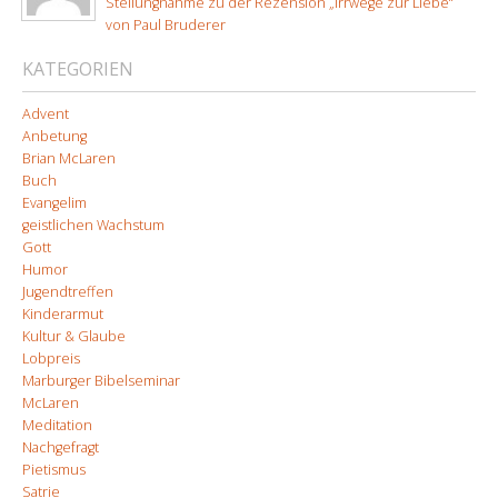
Stellungnahme zu der Rezension „Irrwege zur Liebe“
von Paul Bruderer
KATEGORIEN
Advent
Anbetung
Brian McLaren
Buch
Evangelim
geistlichen Wachstum
Gott
Humor
Jugendtreffen
Kinderarmut
Kultur & Glaube
Lobpreis
Marburger Bibelseminar
McLaren
Meditation
Nachgefragt
Pietismus
Satrie