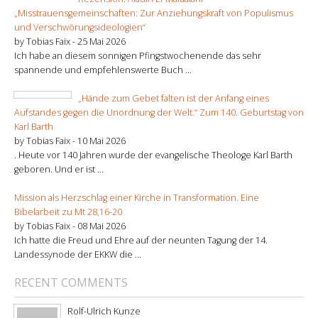
„Misstrauensgemeinschaften: Zur Anziehungskraft von Populismus
und Verschwörungsideologien“
by Tobias Faix -
25 Mai 2026
Ich habe an diesem sonnigen Pfingstwochenende das sehr
spannende und empfehlenswerte Buch ...
„Hände zum Gebet falten ist der Anfang eines
Aufstandes gegen die Unordnung der Welt.“ Zum 140. Geburtstag von
Karl Barth
by Tobias Faix -
10 Mai 2026
. Heute vor 140 Jahren wurde der evangelische Theologe Karl Barth
geboren. Und er ist ...
Mission als Herzschlag einer Kirche in Transformation. Eine
Bibelarbeit zu Mt 28,16-20
by Tobias Faix -
08 Mai 2026
Ich hatte die Freud und Ehre auf der neunten Tagung der 14.
Landessynode der EKKW die ...
RECENT COMMENTS
Rolf-Ulrich Kunze