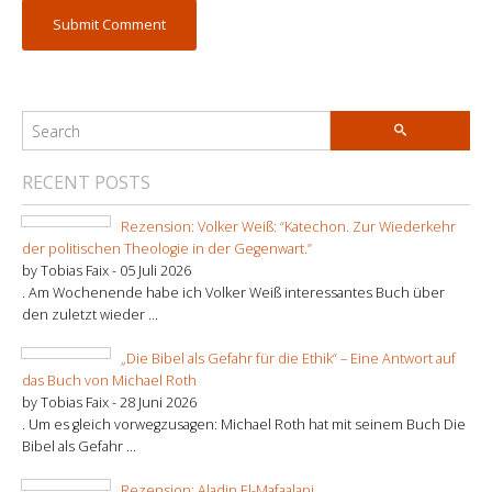
RECENT POSTS
Rezension: Volker Weiß: “Katechon. Zur Wiederkehr
der politischen Theologie in der Gegenwart.”
by Tobias Faix -
05 Juli 2026
. Am Wochenende habe ich Volker Weiß interessantes Buch über
den zuletzt wieder ...
„Die Bibel als Gefahr für die Ethik“ – Eine Antwort auf
das Buch von Michael Roth
by Tobias Faix -
28 Juni 2026
. Um es gleich vorwegzusagen: Michael Roth hat mit seinem Buch Die
Bibel als Gefahr ...
Rezension: Aladin El-Mafaalani