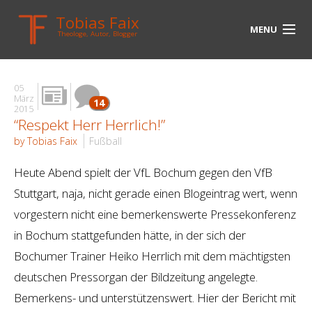
Tobias Faix
MENU
Theologe, Autor, Blogger
HOME
05
BLOG
März
14
2015
“Respekt Herr Herrlich!”
BIOGRAPHIE
by Tobias Faix
Fußball
BÜCHER
Heute Abend spielt der VfL Bochum gegen den VfB
UNTERWEGS
Stuttgart, naja, nicht gerade einen Blogeintrag wert, wenn
vorgestern nicht eine bemerkenswerte Pressekonferenz
MEDIEN
in Bochum stattgefunden hätte, in der sich der
KONTAKT
Bochumer Trainer Heiko Herrlich mit dem mächtigsten
deutschen Pressorgan der Bildzeitung angelegte.
LINKS
Bemerkens- und unterstützenswert. Hier der Bericht mit