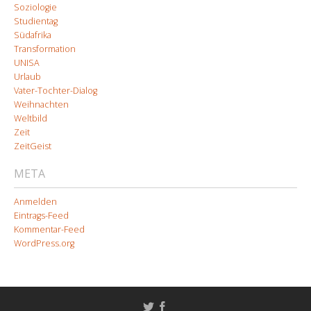
Soziologie
Studientag
Südafrika
Transformation
UNISA
Urlaub
Vater-Tochter-Dialog
Weihnachten
Weltbild
Zeit
ZeitGeist
META
Anmelden
Eintrags-Feed
Kommentar-Feed
WordPress.org