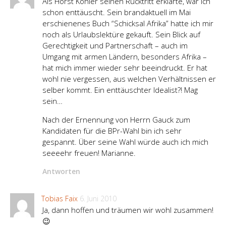
Als Horst Köhler seinen Rücktritt erklärte, war ich
schon enttäuscht. Sein brandaktuell im Mai
erschienenes Buch “Schicksal Afrika” hatte ich mir
noch als Urlaubslektüre gekauft. Sein Blick auf
Gerechtigkeit und Partnerschaft – auch im
Umgang mit armen Ländern, besonders Afrika –
hat mich immer wieder sehr beeindruckt. Er hat
wohl nie vergessen, aus welchen Verhältnissen er
selber kommt. Ein enttäuschter Idealist?! Mag
sein…
Nach der Ernennung von Herrn Gauck zum
Kandidaten für die BPr-Wahl bin ich sehr
gespannt. Über seine Wahl würde auch ich mich
seeeehr freuen! Marianne.
Antworten
Tobias Faix
6. Juni 2010
Ja, dann hoffen und träumen wir wohl zusammen!
😉