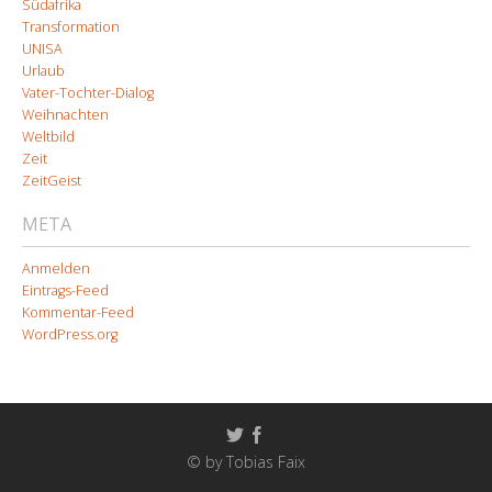
Südafrika
Transformation
UNISA
Urlaub
Vater-Tochter-Dialog
Weihnachten
Weltbild
Zeit
ZeitGeist
META
Anmelden
Eintrags-Feed
Kommentar-Feed
WordPress.org
© by Tobias Faix