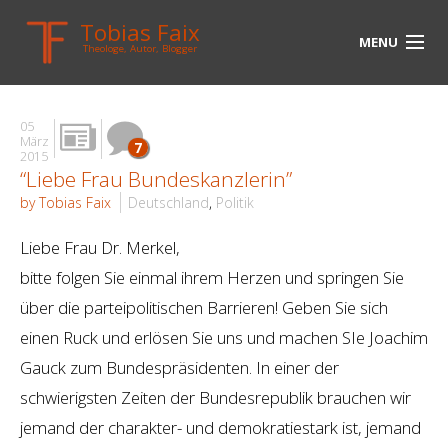
Tobias Faix
MENU
Theologe, Autor, Blogger
HOME
05
BLOG
März
7
2015
“Liebe Frau Bundeskanzlerin”
BIOGRAPHIE
by Tobias Faix
Deutschland
,
Politik
BÜCHER
Liebe Frau Dr. Merkel,
UNTERWEGS
bitte folgen Sie einmal ihrem Herzen und springen Sie
über die parteipolitischen Barrieren! Geben Sie sich
MEDIEN
einen Ruck und erlösen Sie uns und machen SIe Joachim
KONTAKT
Gauck zum Bundespräsidenten. In einer der
schwierigsten Zeiten der Bundesrepublik brauchen wir
LINKS
jemand der charakter- und demokratiestark ist, jemand