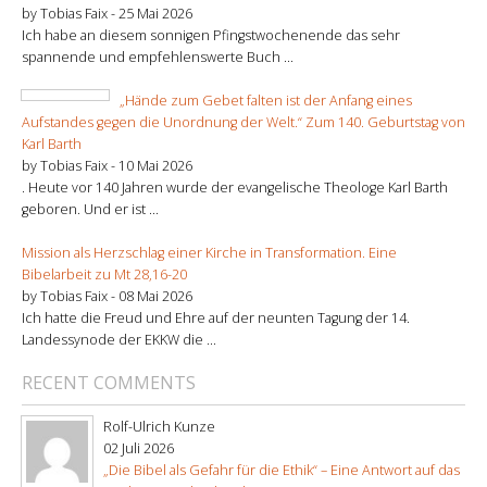
by Tobias Faix -
25 Mai 2026
Ich habe an diesem sonnigen Pfingstwochenende das sehr
spannende und empfehlenswerte Buch ...
„Hände zum Gebet falten ist der Anfang eines
Aufstandes gegen die Unordnung der Welt.“ Zum 140. Geburtstag von
Karl Barth
by Tobias Faix -
10 Mai 2026
. Heute vor 140 Jahren wurde der evangelische Theologe Karl Barth
geboren. Und er ist ...
Mission als Herzschlag einer Kirche in Transformation. Eine
Bibelarbeit zu Mt 28,16-20
by Tobias Faix -
08 Mai 2026
Ich hatte die Freud und Ehre auf der neunten Tagung der 14.
Landessynode der EKKW die ...
RECENT COMMENTS
Rolf-Ulrich Kunze
02 Juli 2026
„Die Bibel als Gefahr für die Ethik“ – Eine Antwort auf das