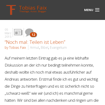
Tobias Faix
MENU
Theologe, Autor, Blogger
HOME
05
BLOG
März
12
2015
“Noch mal: Teilen ist Leben”
BIOGRAPHIE
by Tobias Faix
Armut
,
Bibel
,
Evangelium
BÜCHER
Auf meinem letzten Eintrag gab es ja eine lebhafte
UNTERWEGS
Diskussion an der ich nur bedingt teilnehmen konnte,
deshalb wollte ich noch mal etwas ausführlicher auf
MEDIEN
Andreas antworten. Erstmal finde ich es gut und wichtig
KONTAKT
die Dinge zu hinterfragen und es ist sicherlich nicht so
„schwarz-weiß“ wie wir (und ich) es manchmal gerne
LINKS
hätten. Wir sind bei allen nachdenken und ringen um die