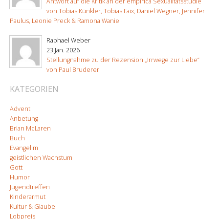
Antwort auf die Kritik an der empirica Sexualitätsstudie
von Tobias Künkler, Tobias Faix, Daniel Wegner, Jennifer
Paulus, Leonie Preck & Ramona Wanie
Raphael Weber
23 Jan. 2026
Stellungnahme zu der Rezension „Irrwege zur Liebe“
von Paul Bruderer
KATEGORIEN
Advent
Anbetung
Brian McLaren
Buch
Evangelim
geistlichen Wachstum
Gott
Humor
Jugendtreffen
Kinderarmut
Kultur & Glaube
Lobpreis