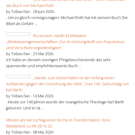
das Buch von Michael Roth
by Tobias Faix -
28 Juni 2026
. Um es gleich vorwegzusagen: Michael Roth hat mit seinem Buch Die
Bibel als Gefahr ...
Rezension: Aladin El-Mafaalani
„Misstrauensgemeinschaften: Zur Anziehungskraft von Populismus
und Verschwörungsideologien“
by Tobias Faix -
25 Mai 2026
Ich habe an diesem sonnigen Pfingstwochenende das sehr
spannende und empfehlenswerte Buch ...
„Hände zum Gebet falten ist der Anfang eines
Aufstandes gegen die Unordnung der Welt.“ Zum 140. Geburtstag von
Karl Barth
by Tobias Faix -
10 Mai 2026
. Heute vor 140 Jahren wurde der evangelische Theologe Karl Barth
geboren. Und er ist ...
Mission als Herzschlag einer Kirche in Transformation. Eine
Bibelarbeit zu Mt 28,16-20
by Tobias Faix -
08 Mai 2026