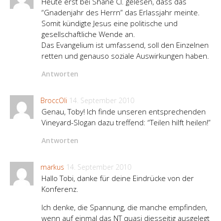
Heute erst bei Shane Cl. gelesen, dass das
“Gnadenjahr des Herrn” das Erlassjahr meinte.
Somit kündigte Jesus eine politische und
gesellschaftliche Wende an.
Das Evangelium ist umfassend, soll den Einzelnen
retten und genauso soziale Auswirkungen haben.
Antworten
BroccOli
14. September 2010
Genau, Toby! Ich finde unseren entsprechenden
Vineyard-Slogan dazu treffend: “Teilen hilft heilen!”
Antworten
markus
14. September 2010
Hallo Tobi, danke für deine Eindrücke von der
Konferenz.
Ich denke, die Spannung, die manche empfinden,
wenn auf einmal das NT quasi diesseitig ausgelegt