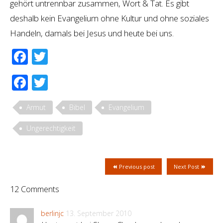
gehört untrennbar zusammen, Wort & Tat. Es gibt
deshalb kein Evangelium ohne Kultur und ohne soziales
Handeln, damals bei Jesus und heute bei uns.
Facebook
Twitter
Facebook
Twitter
Armut
Bibel
Evangelium
Ungerechtigkeit
Previous post
Next Post
12 Comments
berlinjc
13. September 2010