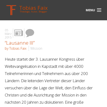
Tobias Faix
MENU
Theologe, Autor, Blogger
HOME
05
BLOG
März
2015
“Lausanne III”
BIOGRAPHIE
by Tobias Faix
Mission
BÜCHER
Heute startet der 3. Lausanner Kongress über
UNTERWEGS
Weltevangelisation in Kapstadt mit über 4000
Teilnehmerinnen und Teilnehmern aus über 200
MEDIEN
Ländern. Die leitenden Vertreter dieser Länder
KONTAKT
versuchen über die Lage der Welt, den Einfluss der
Christen und die Ausrichtung der Mission in den
LINKS
nächsten 20 Jahren zu diskutieren. Eine große