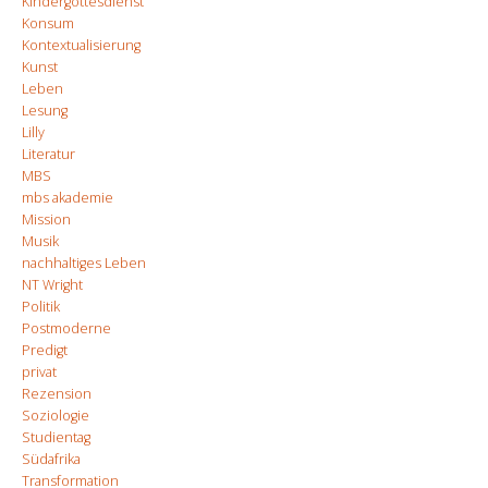
Kindergottesdienst
Konsum
Kontextualisierung
Kunst
Leben
Lesung
Lilly
Literatur
MBS
mbs akademie
Mission
Musik
nachhaltiges Leben
NT Wright
Politik
Postmoderne
Predigt
privat
Rezension
Soziologie
Studientag
Südafrika
Transformation