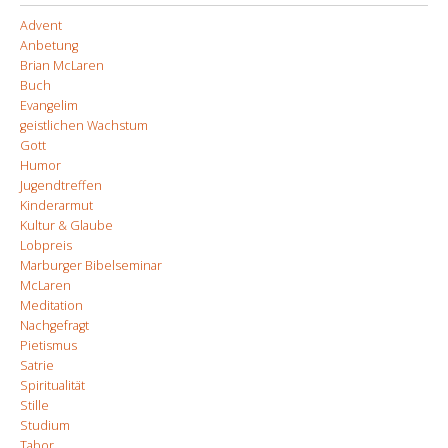
Advent
Anbetung
Brian McLaren
Buch
Evangelim
geistlichen Wachstum
Gott
Humor
Jugendtreffen
Kinderarmut
Kultur & Glaube
Lobpreis
Marburger Bibelseminar
McLaren
Meditation
Nachgefragt
Pietismus
Satrie
Spiritualität
Stille
Studium
Tabor