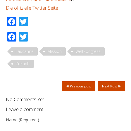
Die offizielle Twitter Seite
Facebook
Twitter
Facebook
Twitter
Lausanne
Mission
Weltkongress
Zukunft
Previous post
Next Post
No Comments Yet.
Leave a comment
Name (Required )