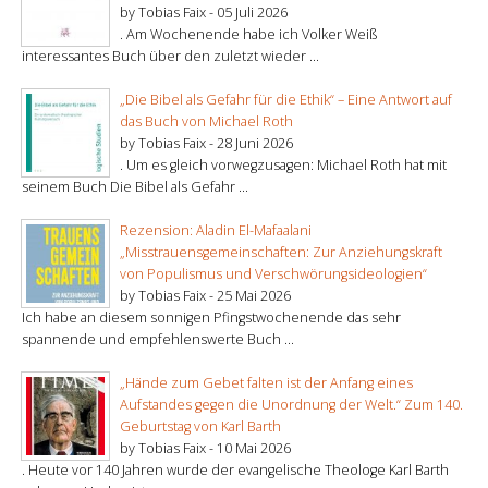
by Tobias Faix -
05 Juli 2026
. Am Wochenende habe ich Volker Weiß
interessantes Buch über den zuletzt wieder ...
„Die Bibel als Gefahr für die Ethik“ – Eine Antwort auf
das Buch von Michael Roth
by Tobias Faix -
28 Juni 2026
. Um es gleich vorwegzusagen: Michael Roth hat mit
seinem Buch Die Bibel als Gefahr ...
Rezension: Aladin El-Mafaalani
„Misstrauensgemeinschaften: Zur Anziehungskraft
von Populismus und Verschwörungsideologien“
by Tobias Faix -
25 Mai 2026
Ich habe an diesem sonnigen Pfingstwochenende das sehr
spannende und empfehlenswerte Buch ...
„Hände zum Gebet falten ist der Anfang eines
Aufstandes gegen die Unordnung der Welt.“ Zum 140.
Geburtstag von Karl Barth
by Tobias Faix -
10 Mai 2026
. Heute vor 140 Jahren wurde der evangelische Theologe Karl Barth