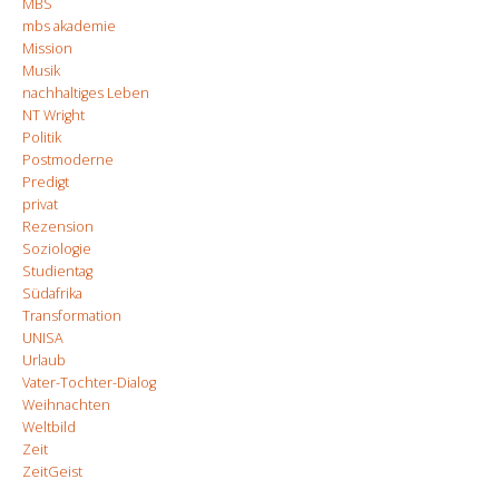
MBS
mbs akademie
Mission
Musik
nachhaltiges Leben
NT Wright
Politik
Postmoderne
Predigt
privat
Rezension
Soziologie
Studientag
Südafrika
Transformation
UNISA
Urlaub
Vater-Tochter-Dialog
Weihnachten
Weltbild
Zeit
ZeitGeist