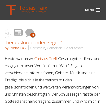
Tobias Faix
MENU
Theologe, Autor, Blogger
HOME
05
BLOG
März
8
2015
“herausfordernder Segen”
BIOGRAPHIE
by Tobias Faix
Christsein
,
Gemeinde
,
Gesellschaft
BÜCHER
Heute war unser
Christus-Treff
Gesamtgottesdienst und
UNTERWEGS
es ging um unser Verhältnis zur “Welt”. Es gab
verschiedene Informationen, Gebete, Musik und eine
MEDIEN
Predigt, die sich alle thematisch mit den
KONTAKT
gesellschaftlichen und weltweiten Verantwortungen von
uns Christen beschäftigten. Der Schlusssegen fasste den
LINKS
Gottesdienst hervorragend zusammen und wird mich in