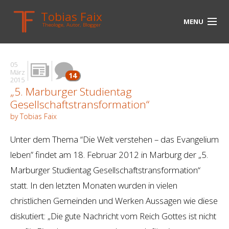
Tobias Faix
MENU
Theologe, Autor, Blogger
HOME
05
BLOG
März
14
2015
„5. Marburger Studientag
BIOGRAPHIE
Gesellschaftstransformation“
BÜCHER
by Tobias Faix
UNTERWEGS
Unter dem Thema “Die Welt verstehen – das Evangelium
leben” findet am 18. Februar 2012 in Marburg der „5.
MEDIEN
Marburger Studientag Gesellschaftstransformation“
KONTAKT
statt. In den letzten Monaten wurden in vielen
christlichen Gemeinden und Werken Aussagen wie diese
LINKS
diskutiert: „Die gute Nachricht vom Reich Gottes ist nicht