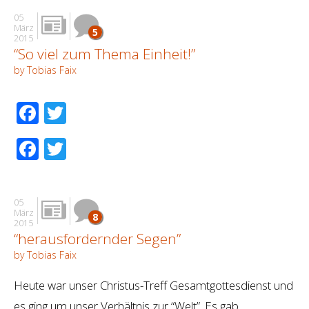
05
März
5
2015
“So viel zum Thema Einheit!”
by Tobias Faix
Facebook
Twitter
Facebook
Twitter
05
März
8
2015
“herausfordernder Segen”
by Tobias Faix
Heute war unser Christus-Treff Gesamtgottesdienst und
es ging um unser Verhältnis zur “Welt”. Es gab