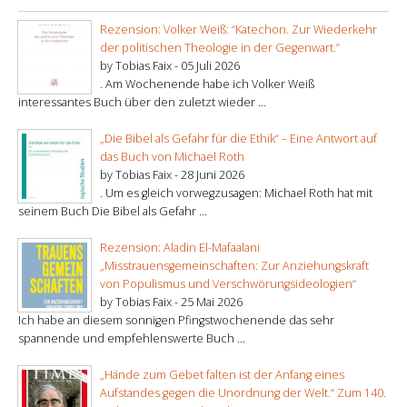
Rezension: Volker Weiß: “Katechon. Zur Wiederkehr
der politischen Theologie in der Gegenwart.”
by Tobias Faix -
05 Juli 2026
. Am Wochenende habe ich Volker Weiß
interessantes Buch über den zuletzt wieder ...
„Die Bibel als Gefahr für die Ethik“ – Eine Antwort auf
das Buch von Michael Roth
by Tobias Faix -
28 Juni 2026
. Um es gleich vorwegzusagen: Michael Roth hat mit
seinem Buch Die Bibel als Gefahr ...
Rezension: Aladin El-Mafaalani
„Misstrauensgemeinschaften: Zur Anziehungskraft
von Populismus und Verschwörungsideologien“
by Tobias Faix -
25 Mai 2026
Ich habe an diesem sonnigen Pfingstwochenende das sehr
spannende und empfehlenswerte Buch ...
„Hände zum Gebet falten ist der Anfang eines
Aufstandes gegen die Unordnung der Welt.“ Zum 140.