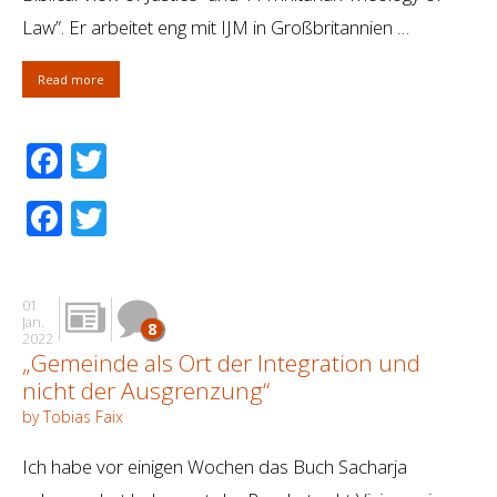
Law”. Er arbeitet eng mit IJM in Großbritannien …
Read more
Facebook
Twitter
Facebook
Twitter
01
Jan.
8
2022
„Gemeinde als Ort der Integration und
nicht der Ausgrenzung“
by Tobias Faix
Ich habe vor einigen Wochen das Buch Sacharja