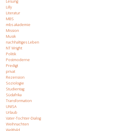
Lesung
Lilly
Literatur
MBS
mbs akademie
Mission
Musik
nachhaltiges Leben
NT Wright
Politik
Postmoderne
Predigt
privat
Rezension
Soziologie
Studientag
Südafrika
Transformation
UNISA
Urlaub
Vater-Tochter-Dialog
Weihnachten
Weltbild