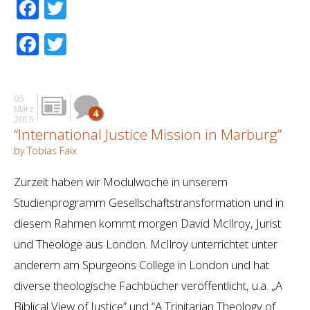
Facebook
Twitter
Facebook
Twitter
05
März
4
2015
“International Justice Mission in Marburg”
by Tobias Faix
Zurzeit haben wir Modulwoche in unserem
Studienprogramm Gesellschaftstransformation und in
diesem Rahmen kommt morgen David McIlroy, Jurist
und Theologe aus London. McIlroy unterrichtet unter
anderem am Spurgeons College in London und hat
diverse theologische Fachbücher veröffentlicht, u.a. „A
Biblical View of Justice” und “A Trinitarian Theology of