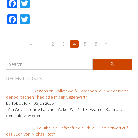
Facebook
Twitter
Facebook
Twitter
«
1
2
3
4
5
6
»
RECENT POSTS
Rezension: Volker Weiß: “Katechon. Zur Wiederkehr
der politischen Theologie in der Gegenwart.”
by Tobias Faix -
05 Juli 2026
. Am Wochenende habe ich Volker Weiß interessantes Buch über
den zuletzt wieder ...
„Die Bibel als Gefahr für die Ethik“ – Eine Antwort auf
das Buch von Michael Roth