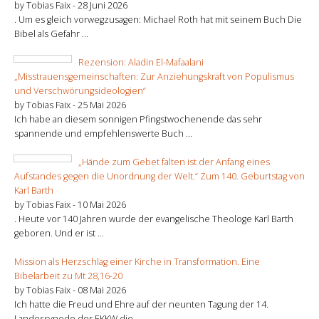
by Tobias Faix -
28 Juni 2026
. Um es gleich vorwegzusagen: Michael Roth hat mit seinem Buch Die
Bibel als Gefahr ...
Rezension: Aladin El-Mafaalani
„Misstrauensgemeinschaften: Zur Anziehungskraft von Populismus
und Verschwörungsideologien“
by Tobias Faix -
25 Mai 2026
Ich habe an diesem sonnigen Pfingstwochenende das sehr
spannende und empfehlenswerte Buch ...
„Hände zum Gebet falten ist der Anfang eines
Aufstandes gegen die Unordnung der Welt.“ Zum 140. Geburtstag von
Karl Barth
by Tobias Faix -
10 Mai 2026
. Heute vor 140 Jahren wurde der evangelische Theologe Karl Barth
geboren. Und er ist ...
Mission als Herzschlag einer Kirche in Transformation. Eine
Bibelarbeit zu Mt 28,16-20
by Tobias Faix -
08 Mai 2026
Ich hatte die Freud und Ehre auf der neunten Tagung der 14.
Landessynode der EKKW die ...