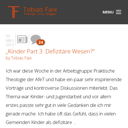
Tobias Faix
MENU
Theologe, Autor, Blogger
HOME
05
BLOG
März
24
2015
„Kinder Part 3: Defizitäre Wesen?“
BIOGRAPHIE
by Tobias Faix
BÜCHER
Ich war diese Woche in der Arbeitsgruppe Praktische
UNTERWEGS
Theologie der AfeT und habe ein paar sehr inspirierende
Vorträge und kontroverse Diskussionen miterlebt. Das
MEDIEN
Thema war Kinder- und Jugendarbeit und vor allem
KONTAKT
erstes passte sehr gut in viele Gedanken die ich mir
gerade mache. Ich habe oft das Gefühl, dass in vielen
LINKS
Gemeinden Kinder als defizitäre …