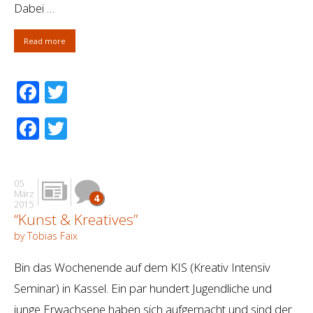
Dabei …
Read more
Facebook
Twitter
Facebook
Twitter
05
März
4
2015
“Kunst & Kreatives”
by Tobias Faix
Bin das Wochenende auf dem KIS (Kreativ Intensiv
Seminar) in Kassel. Ein par hundert Jugendliche und
junge Erwachsene haben sich aufgemacht und sind der