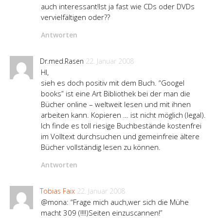
auch interessant!Ist ja fast wie CDs oder DVDs
vervielfältigen oder??
Antworten
Dr.med.Rasen
22. Januar 2008
HI,
sieh es doch positiv mit dem Buch. “Googel
books” ist eine Art Bibliothek bei der man die
Bücher online – weltweit lesen und mit ihnen
arbeiten kann. Kopieren … ist nicht möglich (legal).
Ich finde es toll riesige Buchbestände kostenfrei
im Volltext durchsuchen und gemeinfreie ältere
Bücher vollständig lesen zu können.
Antworten
Tobias Faix
22. Januar 2008
@mona: “Frage mich auch,wer sich die Mühe
macht 309 (!!!!)Seiten einzuscannen!”