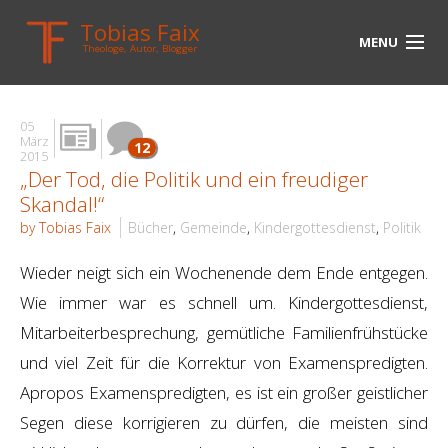
Tobias Faix
MENU
Theologe, Autor, Blogger
HOME
05
BLOG
März
12
2015
„Der Tod, die Politik und ein freudiger
BIOGRAPHIE
Skandal!“
BÜCHER
by Tobias Faix
Bücher
,
Gemeinde
,
Kindergottesdienst
,
Politik
UNTERWEGS
Wieder neigt sich ein Wochenende dem Ende entgegen.
Wie immer war es schnell um. Kindergottesdienst,
MEDIEN
Mitarbeiterbesprechung, gemütliche Familienfrühstücke
KONTAKT
und viel Zeit für die Korrektur von Examenspredigten.
Apropos Examenspredigten, es ist ein großer geistlicher
LINKS
Segen diese korrigieren zu dürfen, die meisten sind