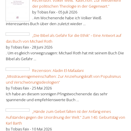
Rezension: Volker Weiß: “Katechon. Zur Wiederkehr
der politischen Theologie in der Gegenwart.”
by Tobias Faix -
05 Juli 2026
. Am Wochenende habe ich Volker Weiß
interessantes Buch über den zuletzt wieder ...
„Die Bibel als Gefahr für die Ethik“ – Eine Antwort auf
das Buch von Michael Roth
by Tobias Faix -
28 Juni 2026
. Um es gleich vorwegzusagen: Michael Roth hat mit seinem Buch Die
Bibel als Gefahr ...
Rezension: Aladin El-Mafaalani
„Misstrauensgemeinschaften: Zur Anziehungskraft von Populismus
und Verschwörungsideologien“
by Tobias Faix -
25 Mai 2026
Ich habe an diesem sonnigen Pfingstwochenende das sehr
spannende und empfehlenswerte Buch ...
„Hände zum Gebet falten ist der Anfang eines
Aufstandes gegen die Unordnung der Welt.“ Zum 140. Geburtstag von
Karl Barth
by Tobias Faix -
10 Mai 2026