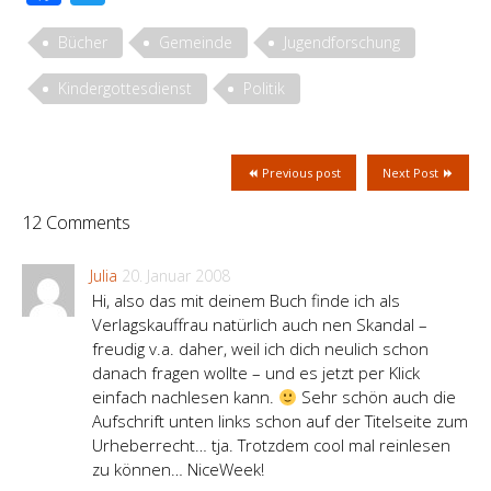
Bücher
Gemeinde
Jugendforschung
Kindergottesdienst
Politik
Previous post
Next Post
12 Comments
Julia
20. Januar 2008
Hi, also das mit deinem Buch finde ich als
Verlagskauffrau natürlich auch nen Skandal –
freudig v.a. daher, weil ich dich neulich schon
danach fragen wollte – und es jetzt per Klick
einfach nachlesen kann.
Sehr schön auch die
Aufschrift unten links schon auf der Titelseite zum
Urheberrecht… tja. Trotzdem cool mal reinlesen
zu können… NiceWeek!