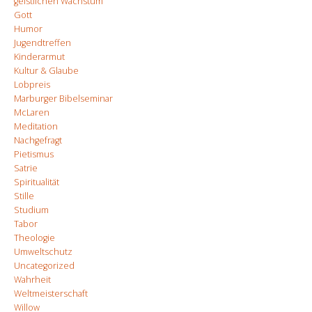
geistlichen Wachstum
Gott
Humor
Jugendtreffen
Kinderarmut
Kultur & Glaube
Lobpreis
Marburger Bibelseminar
McLaren
Meditation
Nachgefragt
Pietismus
Satrie
Spiritualität
Stille
Studium
Tabor
Theologie
Umweltschutz
Uncategorized
Wahrheit
Weltmeisterschaft
Willow