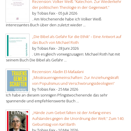
Rezension: Volker Weiß: “Katechon. Zur Wiederkehr
der politischen Theologie in der Gegenwart.”
by Tobias Faix -
05 Juli 2026
. Am Wochenende habe ich Volker Weiß
interessantes Buch über den zuletzt wieder ...
„Die Bibel als Gefahr für die Ethik“ – Eine Antwort auf
das Buch von Michael Roth
by Tobias Faix -
28 Juni 2026
. Um es gleich vorwegzusagen: Michael Roth hat mit
seinem Buch Die Bibel als Gefahr ...
Rezension: Aladin El-Mafaalani
„Misstrauensgemeinschaften: Zur Anziehungskraft
von Populismus und Verschwörungsideologien“
by Tobias Faix -
25 Mai 2026
Ich habe an diesem sonnigen Pfingstwochenende das sehr
spannende und empfehlenswerte Buch ...
„Hände zum Gebet falten ist der Anfang eines
Aufstandes gegen die Unordnung der Welt.“ Zum 140.
Geburtstag von Karl Barth
by Tobias Faix -
10 Mai 2026