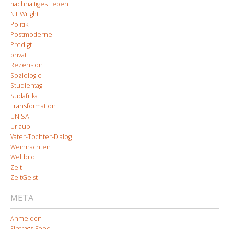
nachhaltiges Leben
NT Wright
Politik
Postmoderne
Predigt
privat
Rezension
Soziologie
Studientag
Südafrika
Transformation
UNISA
Urlaub
Vater-Tochter-Dialog
Weihnachten
Weltbild
Zeit
ZeitGeist
META
Anmelden
Eintrags-Feed