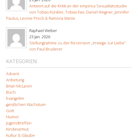
Antwort auf die Kritik an der empirica Sexualitätsstudie
von Tobias Künkler, Tobias Faix, Daniel Wegner, Jennifer
Paulus, Leonie Preck & Ramona Wanie
Raphael Weber
23 Jan. 2026
Stellungnahme zu der Rezension „Irrwege zur Liebe“
von Paul Bruderer
KATEGORIEN
Advent
Anbetung
Brian McLaren
Buch
Evangelim
geistlichen Wachstum
Gott
Humor
Jugendtreffen
Kinderarmut
Kultur & Glaube