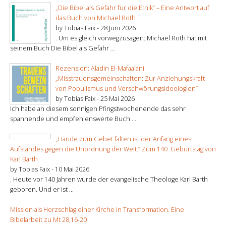
„Die Bibel als Gefahr für die Ethik“ – Eine Antwort auf
das Buch von Michael Roth
by Tobias Faix -
28 Juni 2026
. Um es gleich vorwegzusagen: Michael Roth hat mit
seinem Buch Die Bibel als Gefahr ...
Rezension: Aladin El-Mafaalani
„Misstrauensgemeinschaften: Zur Anziehungskraft
von Populismus und Verschwörungsideologien“
by Tobias Faix -
25 Mai 2026
Ich habe an diesem sonnigen Pfingstwochenende das sehr
spannende und empfehlenswerte Buch ...
„Hände zum Gebet falten ist der Anfang eines
Aufstandes gegen die Unordnung der Welt.“ Zum 140. Geburtstag von
Karl Barth
by Tobias Faix -
10 Mai 2026
. Heute vor 140 Jahren wurde der evangelische Theologe Karl Barth
geboren. Und er ist ...
Mission als Herzschlag einer Kirche in Transformation. Eine
Bibelarbeit zu Mt 28,16-20