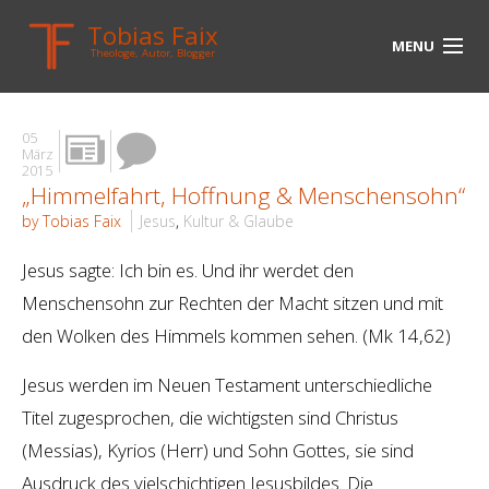
Tobias Faix
MENU
Theologe, Autor, Blogger
HOME
05
BLOG
März
2015
„Himmelfahrt, Hoffnung & Menschensohn“
BIOGRAPHIE
by Tobias Faix
Jesus
,
Kultur & Glaube
BÜCHER
Jesus sagte: Ich bin es. Und ihr werdet den
UNTERWEGS
Menschensohn zur Rechten der Macht sitzen und mit
den Wolken des Himmels kommen sehen. (Mk 14,62)
MEDIEN
Jesus werden im Neuen Testament unterschiedliche
KONTAKT
Titel zugesprochen, die wichtigsten sind Christus
LINKS
(Messias), Kyrios (Herr) und Sohn Gottes, sie sind
Ausdruck des vielschichtigen Jesusbildes. Die