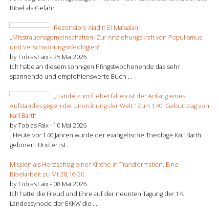
Bibel als Gefahr ...
Rezension: Aladin El-Mafaalani
„Misstrauensgemeinschaften: Zur Anziehungskraft von Populismus
und Verschwörungsideologien“
by Tobias Faix -
25 Mai 2026
Ich habe an diesem sonnigen Pfingstwochenende das sehr
spannende und empfehlenswerte Buch ...
„Hände zum Gebet falten ist der Anfang eines
Aufstandes gegen die Unordnung der Welt.“ Zum 140. Geburtstag von
Karl Barth
by Tobias Faix -
10 Mai 2026
. Heute vor 140 Jahren wurde der evangelische Theologe Karl Barth
geboren. Und er ist ...
Mission als Herzschlag einer Kirche in Transformation. Eine
Bibelarbeit zu Mt 28,16-20
by Tobias Faix -
08 Mai 2026
Ich hatte die Freud und Ehre auf der neunten Tagung der 14.
Landessynode der EKKW die ...