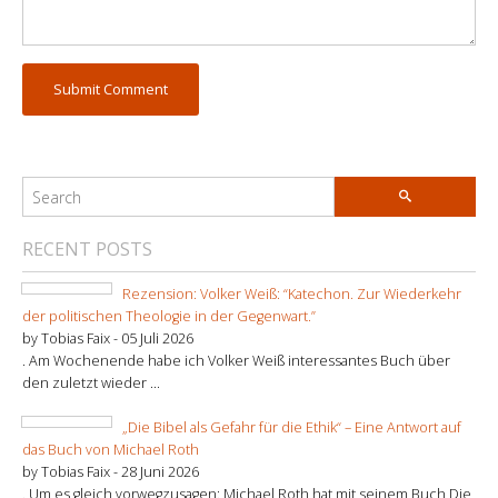
RECENT POSTS
Rezension: Volker Weiß: “Katechon. Zur Wiederkehr
der politischen Theologie in der Gegenwart.”
by Tobias Faix -
05 Juli 2026
. Am Wochenende habe ich Volker Weiß interessantes Buch über
den zuletzt wieder ...
„Die Bibel als Gefahr für die Ethik“ – Eine Antwort auf
das Buch von Michael Roth
by Tobias Faix -
28 Juni 2026
. Um es gleich vorwegzusagen: Michael Roth hat mit seinem Buch Die