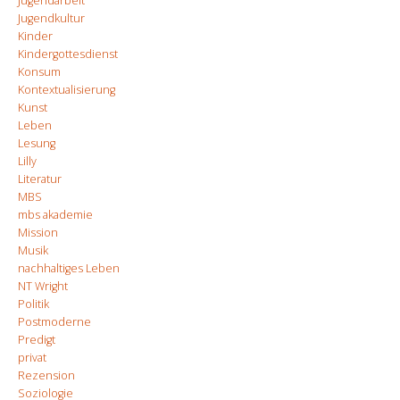
Jugendarbeit
Jugendkultur
Kinder
Kindergottesdienst
Konsum
Kontextualisierung
Kunst
Leben
Lesung
Lilly
Literatur
MBS
mbs akademie
Mission
Musik
nachhaltiges Leben
NT Wright
Politik
Postmoderne
Predigt
privat
Rezension
Soziologie