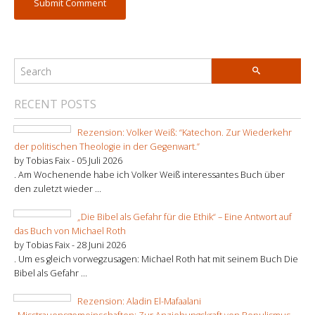
RECENT POSTS
Rezension: Volker Weiß: “Katechon. Zur Wiederkehr
der politischen Theologie in der Gegenwart.”
by Tobias Faix -
05 Juli 2026
. Am Wochenende habe ich Volker Weiß interessantes Buch über
den zuletzt wieder ...
„Die Bibel als Gefahr für die Ethik“ – Eine Antwort auf
das Buch von Michael Roth
by Tobias Faix -
28 Juni 2026
. Um es gleich vorwegzusagen: Michael Roth hat mit seinem Buch Die
Bibel als Gefahr ...
Rezension: Aladin El-Mafaalani