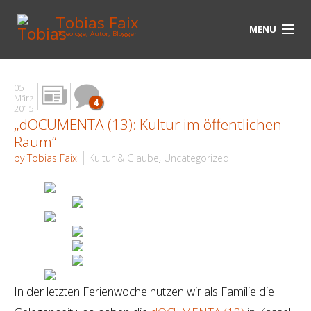
Tobias Faix
MENU
Theologe, Autor, Blogger
HOME
05
März
4
BLOG
2015
„dOCUMENTA (13): Kultur im öffentlichen
BIOGRAPHIE
Raum“
by Tobias Faix
Kultur & Glaube
,
Uncategorized
BÜCHER
UNTERWEGS
MEDIEN
KONTAKT
In der letzten Ferienwoche nutzen wir als Familie die
LINKS