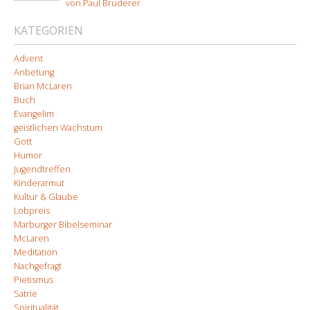
von Paul Bruderer
KATEGORIEN
Advent
Anbetung
Brian McLaren
Buch
Evangelim
geistlichen Wachstum
Gott
Humor
Jugendtreffen
Kinderarmut
Kultur & Glaube
Lobpreis
Marburger Bibelseminar
McLaren
Meditation
Nachgefragt
Pietismus
Satrie
Spiritualität