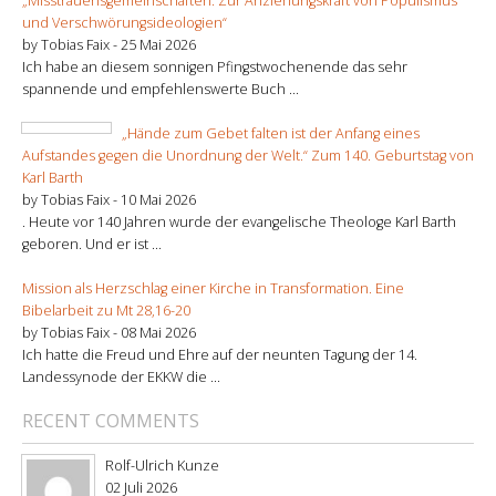
„Misstrauensgemeinschaften: Zur Anziehungskraft von Populismus
und Verschwörungsideologien“
by Tobias Faix -
25 Mai 2026
Ich habe an diesem sonnigen Pfingstwochenende das sehr
spannende und empfehlenswerte Buch ...
„Hände zum Gebet falten ist der Anfang eines
Aufstandes gegen die Unordnung der Welt.“ Zum 140. Geburtstag von
Karl Barth
by Tobias Faix -
10 Mai 2026
. Heute vor 140 Jahren wurde der evangelische Theologe Karl Barth
geboren. Und er ist ...
Mission als Herzschlag einer Kirche in Transformation. Eine
Bibelarbeit zu Mt 28,16-20
by Tobias Faix -
08 Mai 2026
Ich hatte die Freud und Ehre auf der neunten Tagung der 14.
Landessynode der EKKW die ...
RECENT COMMENTS
Rolf-Ulrich Kunze
02 Juli 2026