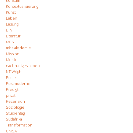
Konsum
Kontextualisierung
Kunst
Leben
Lesung
Lilly
Literatur
MBS
mbs akademie
Mission
Musik
nachhaltiges Leben
NT Wright
Politik
Postmoderne
Predigt
privat
Rezension
Soziologie
Studientag
Südafrika
Transformation
UNISA