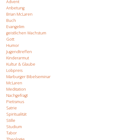
Advent
Anbetung
Brian McLaren
Buch
Evangelim
geistlichen Wachstum
Gott
Humor
Jugendtreffen
Kinderarmut
Kultur & Glaube
Lobpreis
Marburger Bibelseminar
McLaren
Meditation
Nachgefragt
Pietismus
Satrie
Spiritualität
Stille
Studium
Tabor
Theologie