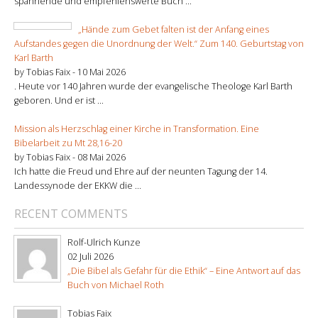
spannende und empfehlenswerte Buch ...
„Hände zum Gebet falten ist der Anfang eines
Aufstandes gegen die Unordnung der Welt.“ Zum 140. Geburtstag von
Karl Barth
by Tobias Faix -
10 Mai 2026
. Heute vor 140 Jahren wurde der evangelische Theologe Karl Barth
geboren. Und er ist ...
Mission als Herzschlag einer Kirche in Transformation. Eine
Bibelarbeit zu Mt 28,16-20
by Tobias Faix -
08 Mai 2026
Ich hatte die Freud und Ehre auf der neunten Tagung der 14.
Landessynode der EKKW die ...
RECENT COMMENTS
Rolf-Ulrich Kunze
02 Juli 2026
„Die Bibel als Gefahr für die Ethik“ – Eine Antwort auf das
Buch von Michael Roth
Tobias Faix