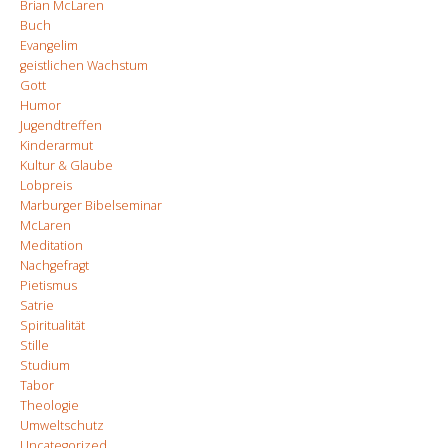
Brian McLaren
Buch
Evangelim
geistlichen Wachstum
Gott
Humor
Jugendtreffen
Kinderarmut
Kultur & Glaube
Lobpreis
Marburger Bibelseminar
McLaren
Meditation
Nachgefragt
Pietismus
Satrie
Spiritualität
Stille
Studium
Tabor
Theologie
Umweltschutz
Uncategorized