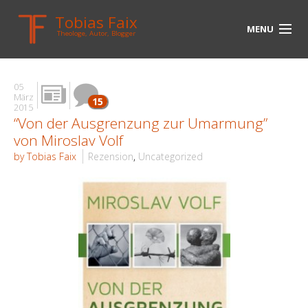
Tobias Faix
MENU
Theologe, Autor, Blogger
HOME
05
BLOG
März
15
2015
“Von der Ausgrenzung zur Umarmung”
BIOGRAPHIE
von Miroslav Volf
BÜCHER
by Tobias Faix
Rezension
,
Uncategorized
UNTERWEGS
MEDIEN
KONTAKT
LINKS