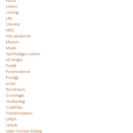
Kunst
Leben
Lesung
Lilly
Literatur
MBS
mbs akademie
Mission
Musik
nachhaltiges Leben
NT Wright
Politik
Postmoderne
Predigt
privat
Rezension
Soziologie
Studientag
Südafrika
Transformation
UNISA
Urlaub
Vater-Tochter-Dialog