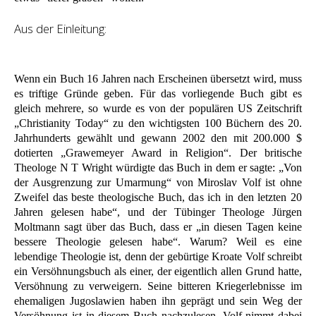
Aus der Einleitung:
Wenn ein Buch 16 Jahren nach Erscheinen übersetzt wird, muss
es triftige Gründe geben. Für das vorliegende Buch gibt es
gleich mehrere, so wurde es von der populären US Zeitschrift
„Christianity Today“ zu den wichtigsten 100 Büchern des 20.
Jahrhunderts gewählt und gewann 2002 den mit 200.000 $
dotierten „Grawemeyer Award in Religion“. Der britische
Theologe N T Wright würdigte das Buch in dem er sagte: „Von
der Ausgrenzung zur Umarmung“ von Miroslav Volf ist ohne
Zweifel das beste theologische Buch, das ich in den letzten 20
Jahren gelesen habe“, und der Tübinger Theologe Jürgen
Moltmann sagt über das Buch, dass er „in diesen Tagen keine
bessere Theologie gelesen habe“. Warum? Weil es eine
lebendige Theologie ist, denn der gebürtige Kroate Volf schreibt
ein Versöhnungsbuch als einer, der eigentlich allen Grund hatte,
Versöhnung zu verweigern. Seine bitteren Kriegerlebnisse im
ehemaligen Jugoslawien haben ihn geprägt und sein Weg der
Versöhnung ist in diesem Buch nachzulesen. Volf nimmt dabei