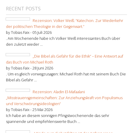
RECENT POSTS
Rezension: Volker Weiß: “Katechon. Zur Wiederkehr
der politischen Theologie in der Gegenwart.”
by Tobias Faix -
05 Juli 2026
. Am Wochenende habe ich Volker Weiß interessantes Buch über
den zuletzt wieder ...
„Die Bibel als Gefahr für die Ethik“ – Eine Antwort auf
das Buch von Michael Roth
by Tobias Faix -
28 Juni 2026
. Um es gleich vorwegzusagen: Michael Roth hat mit seinem Buch Die
Bibel als Gefahr ...
Rezension: Aladin El-Mafaalani
„Misstrauensgemeinschaften: Zur Anziehungskraft von Populismus
und Verschwörungsideologien“
by Tobias Faix -
25 Mai 2026
Ich habe an diesem sonnigen Pfingstwochenende das sehr
spannende und empfehlenswerte Buch ...