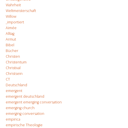
Wahrheit
Weltmeisterschaft
Willow
_importiert
Aimée
Alltag
Armut
Bibel
Bücher
Christen
Christentum
Christival
Christsein
CT
Deutschland
emergent
emergent deutschland
emergent emerging conversation
emerging church
emerging conversation
empirica
empirische Theologie