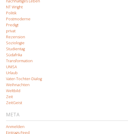
nachhaltiges Leben
NT Wright
Politik
Postmoderne
Predigt
privat
Rezension
Soziologie
Studientag
Südafrika
Transformation
UNISA
Urlaub
Vater-Tochter-Dialog
Weihnachten
Weltbild
Zeit
ZeitGeist
META
Anmelden
Eintrags-Feed