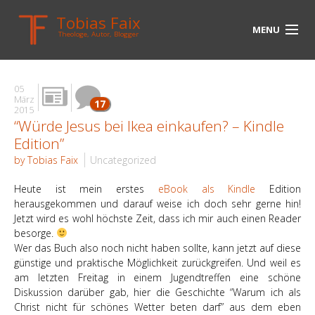
Tobias Faix
MENU
Theologe, Autor, Blogger
HOME
05
BLOG
März
17
2015
“Würde Jesus bei Ikea einkaufen? – Kindle
BIOGRAPHIE
Edition”
BÜCHER
by Tobias Faix
Uncategorized
UNTERWEGS
Heute ist mein erstes
eBook als Kindle
Edition
herausgekommen und darauf weise ich doch sehr gerne hin!
MEDIEN
Jetzt wird es wohl höchste Zeit, dass ich mir auch einen Reader
besorge.
KONTAKT
Wer das Buch also noch nicht haben sollte, kann jetzt auf diese
günstige und praktische Möglichkeit zurückgreifen. Und weil es
am letzten Freitag in einem Jugendtreffen eine schöne
LINKS
Diskussion darüber gab, hier die Geschichte “Warum ich als
Christ nicht für schönes Wetter beten darf” aus dem eben