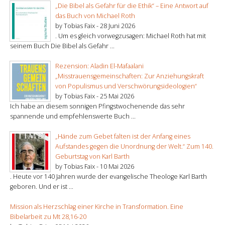
„Die Bibel als Gefahr für die Ethik“ – Eine Antwort auf
das Buch von Michael Roth
by Tobias Faix -
28 Juni 2026
. Um es gleich vorwegzusagen: Michael Roth hat mit
seinem Buch Die Bibel als Gefahr ...
Rezension: Aladin El-Mafaalani
„Misstrauensgemeinschaften: Zur Anziehungskraft
von Populismus und Verschwörungsideologien“
by Tobias Faix -
25 Mai 2026
Ich habe an diesem sonnigen Pfingstwochenende das sehr
spannende und empfehlenswerte Buch ...
„Hände zum Gebet falten ist der Anfang eines
Aufstandes gegen die Unordnung der Welt.“ Zum 140.
Geburtstag von Karl Barth
by Tobias Faix -
10 Mai 2026
. Heute vor 140 Jahren wurde der evangelische Theologe Karl Barth
geboren. Und er ist ...
Mission als Herzschlag einer Kirche in Transformation. Eine
Bibelarbeit zu Mt 28,16-20