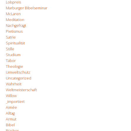
Lobpreis
Marburger Bibelseminar
McLaren
Meditation
Nachgefragt
Pietismus
Satrie
Spiritualität
Stille
Studium
Tabor
Theologie
Umweltschutz
Uncategorized
Wahrheit
Weltmeisterschaft
Willow
_importiert
Aimée
Alltag
Armut
Bibel
Bücher