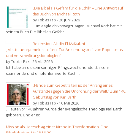
„Die Bibel als Gefahr für die Ethik“ – Eine Antwort auf
das Buch von Michael Roth
by Tobias Faix -
28 Juni 2026
. Um es gleich vorwegzusagen: Michael Roth hat mit
seinem Buch Die Bibel als Gefahr ...
Rezension: Aladin El-Mafaalani
„Misstrauensgemeinschaften: Zur Anziehungskraft von Populismus
und Verschwörungsideologien“
by Tobias Faix -
25 Mai 2026
Ich habe an diesem sonnigen Pfingstwochenende das sehr
spannende und empfehlenswerte Buch ...
„Hände zum Gebet falten ist der Anfang eines
Aufstandes gegen die Unordnung der Welt.“ Zum 140.
Geburtstag von Karl Barth
by Tobias Faix -
10 Mai 2026
. Heute vor 140 Jahren wurde der evangelische Theologe Karl Barth
geboren. Und er ist ...
Mission als Herzschlag einer Kirche in Transformation. Eine
Bibelarbeit zu Mt 28,16-20