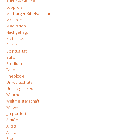
Kultur & Glaube
Lobpreis
Marburger Bibelseminar
McLaren
Meditation
Nachgefragt
Pietismus
Satrie
Spiritualität
Stille
Studium
Tabor
Theologie
Umweltschutz
Uncategorized
Wahrheit
Weltmeisterschaft
Willow
_importiert
Aimée
Alltag
Armut
Bibel