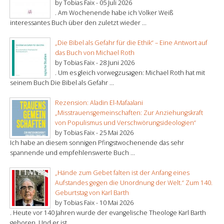
by Tobias Faix -
05 Juli 2026
. Am Wochenende habe ich Volker Weiß
interessantes Buch über den zuletzt wieder ...
„Die Bibel als Gefahr für die Ethik“ – Eine Antwort auf
das Buch von Michael Roth
by Tobias Faix -
28 Juni 2026
. Um es gleich vorwegzusagen: Michael Roth hat mit
seinem Buch Die Bibel als Gefahr ...
Rezension: Aladin El-Mafaalani
„Misstrauensgemeinschaften: Zur Anziehungskraft
von Populismus und Verschwörungsideologien“
by Tobias Faix -
25 Mai 2026
Ich habe an diesem sonnigen Pfingstwochenende das sehr
spannende und empfehlenswerte Buch ...
„Hände zum Gebet falten ist der Anfang eines
Aufstandes gegen die Unordnung der Welt.“ Zum 140.
Geburtstag von Karl Barth
by Tobias Faix -
10 Mai 2026
. Heute vor 140 Jahren wurde der evangelische Theologe Karl Barth
geboren. Und er ist ...