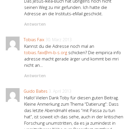
Das Jesus-Ikea-Buch hat übrigens noch nicht
seinen Weg zu mir gefunden. Ich hatte die
Adresse an die Instituts-eMail geschickt.
Antworten
Tobias Faix
30. März 2013
Kannst du die Adresse noch mal an
tobias.faix@m-b-s.org
schicken? Die empirica info
adresse macht gerade ärger und kommt bei mri
nicht an…
Antworten
Guido Baltes
3. April 2013
Hallo! Vielen Dank Toby für diesen guten Beitrag.
Kleine Anmerkung zum Thema “Datierung”: Dass
das letzte Abendmahl etwas “mit Passa zu tun
hat”, ist soweit ich das sehe, auch in der kritischen
Forschung unumstritten, da es ja zumindest in