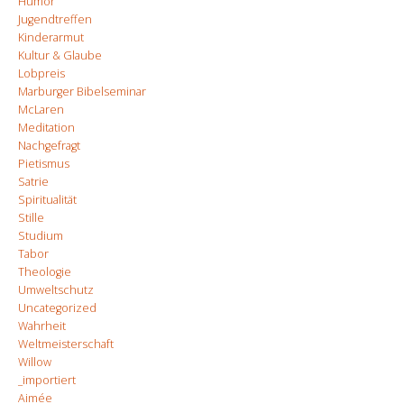
Humor
Jugendtreffen
Kinderarmut
Kultur & Glaube
Lobpreis
Marburger Bibelseminar
McLaren
Meditation
Nachgefragt
Pietismus
Satrie
Spiritualität
Stille
Studium
Tabor
Theologie
Umweltschutz
Uncategorized
Wahrheit
Weltmeisterschaft
Willow
_importiert
Aimée