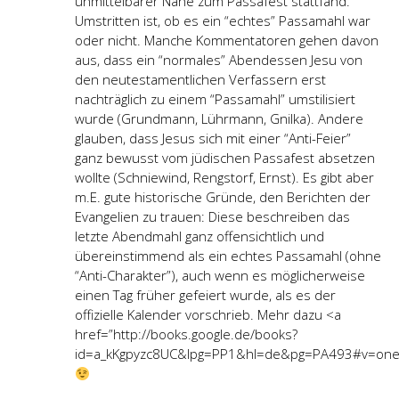
unmittelbarer Nähe zum Passafest stattfand.
Umstritten ist, ob es ein “echtes” Passamahl war
oder nicht. Manche Kommentatoren gehen davon
aus, dass ein “normales” Abendessen Jesu von
den neutestamentlichen Verfassern erst
nachträglich zu einem “Passamahl” umstilisiert
wurde (Grundmann, Lührmann, Gnilka). Andere
glauben, dass Jesus sich mit einer “Anti-Feier”
ganz bewusst vom jüdischen Passafest absetzen
wollte (Schniewind, Rengstorf, Ernst). Es gibt aber
m.E. gute historische Gründe, den Berichten der
Evangelien zu trauen: Diese beschreiben das
letzte Abendmahl ganz offensichtlich und
übereinstimmend als ein echtes Passamahl (ohne
“Anti-Charakter”), auch wenn es möglicherweise
einen Tag früher gefeiert wurde, als es der
offizielle Kalender vorschrieb. Mehr dazu <a
href=”http://books.google.de/books?
id=a_kKgpyzc8UC&lpg=PP1&hl=de&pg=PA493#v=one